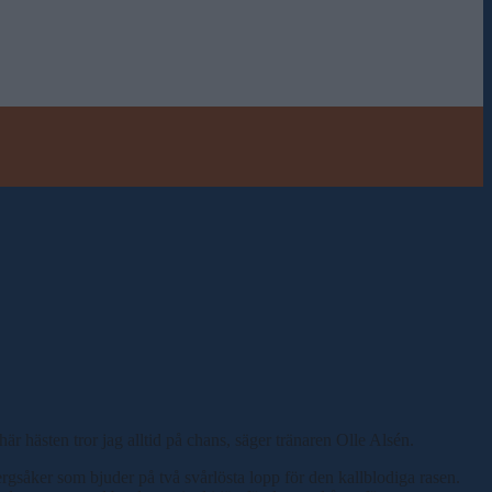
r hästen tror jag alltid på chans, säger tränaren Olle Alsén.
rgsåker som bjuder på två svårlösta lopp för den kallblodiga rasen.