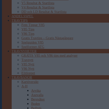
V5 Resultat & Startlista
V4 Resultat & Startlista
DD och LD Resultat & Startlista
ANDELSSPEL
TRAVTIPS
Fem Tippar V85
V85 Tips
V86 Tips
Gratis Travtips – Gratis Nästagångare
Spelguiden V85
Spelformer ATG
TRAVNYHETER
GRATIS V85 och V86 tips med analyser
Travnytt
V85 Nytt
V86 Nytt
Elitloppet
TRAVBANOR
Kartöversikt
A-H
Arvika
Axevalla
Bergsåker
Boden
Bollnäs