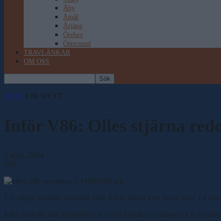
Åby
Åmål
Årjäng
Örebro
Östersund
TRAVLÄNKAR
OM OSS
HEM
V86 NYTT
Inför V86: Olles stjärna red
3 april, 2024
289
För några månader lämnade Dån Klara banan kort innan start. På onsdag 
Efter påskens alla festligheter är travet tillbaka i vardagen och på 