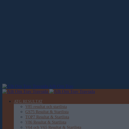
Allt Om Trav
ATG RESULTAT
V85 resultat och startlista
GS75 Resultat & Startlista
TOP7 Resultat & Startlista
V86 Resultat & Startlista
V64 och V65 Resultat & Startlista