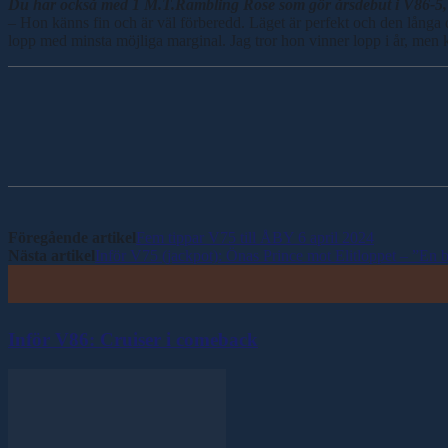
Du har också med 1 M.T.Rambling Rose som gör årsdebut i V86-5
– Hon känns fin och är väl förberedd. Läget är perfekt och den långa d
lopp med minsta möjliga marginal. Jag tror hon vinner lopp i år, men
Dela
Föregående artikel
Fem tippar V75 till ÅBY 6 april 2024
Nästa artikel
Inför V75 (jackpot): Önas Prince mot Elitloppet – ”En b
Inför V86: Cruiser i comeback