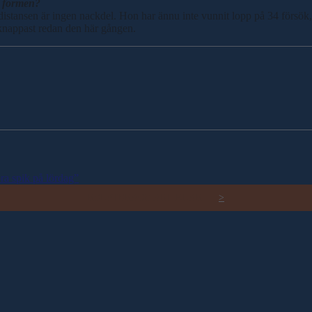
, formen?
istansen är ingen nackdel. Hon har ännu inte vunnit lopp på 34 försök, m
 knappast redan den här gången.
ra spik på lördag”
RELATERADE ARTIKLAR
>