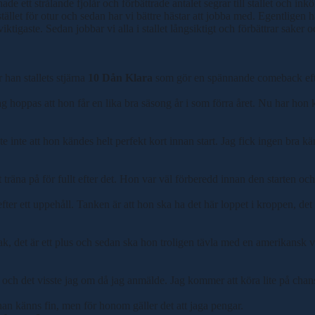
 hade ett strålande fjolår och förbättrade antalet segrar till stallet och 
i stället för otur och sedan har vi bättre hästar att jobba med. Egentligen 
iktigaste. Sedan jobbar vi alla i stallet långsiktigt och förbättrar saker o
han stallets stjärna
10 Dån Klara
som gör en spännande comeback efte
h jag hoppas att hon får en lika bra säsong år i som förra året. Nu har hon
e inte att hon kändes helt perfekt kort innan start. Jag fick ingen bra kä
t träna på för fullt efter det. Hon var väl förberedd innan den starten och
 efter ett uppehåll. Tanken är att hon ska ha det här loppet i kroppen, d
a bak, det är ett plus och sedan ska hon troligen tävla med en amerikansk
 och det visste jag om då jag anmälde. Jag kommer att köra lite på chans 
an känns fin, men för honom gäller det att jaga pengar.