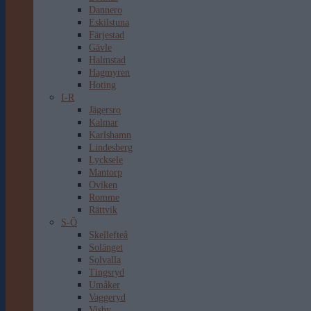
Dannero
Eskilstuna
Färjestad
Gävle
Halmstad
Hagmyren
Hoting
I-R
Jägersro
Kalmar
Karlshamn
Lindesberg
Lycksele
Mantorp
Oviken
Romme
Rättvik
S-Ö
Skellefteå
Solänget
Solvalla
Tingsryd
Umåker
Vaggeryd
Visby