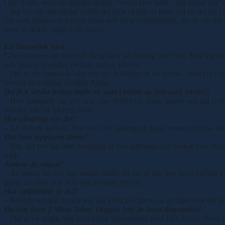
Olle Alsén, med sin häftiga slogan ”Varmt eller kallt – jag tränar allt”
– Jag vet väl inte riktigt varför det gick så bra, vi hade väl en del tur 
fått vara friska och kunnat träna och tävla kontinuerligt, det är väl det v
detta år också, säger Olle Alsén.
En fantastisk häst
Gävletränaren tar turen till Bergsåker på onsdag och V86. Med sig har 
och sprang in nästan en halv miljon kronor.
– Det är en fantastisk häst och det är härligt att ha henne i stallet oc
fortsatt utveckling, berättar Alsén.
Du fick stryka henne inför en start i mitten av februari, varför?
– Hon trampade sig och slog upp ett litet sår innan loppet och jag tyckt
framför allt för hästens bästa.
Hur allvarligt var det?
– En skitsak faktiskt, hon var i full träning tre dagar senare och har fåt
Har hon toppform direkt?
– Nej, det tror jag inte, samtidigt är hon lättränad och brukar vara bra
topp.
Ändrar du något?
– Är banan fin och inte vädret ställer till det så ska hon tävla barfot
gång, då vann hon och slog svenskt rekord.
Hur optimistisk är du?
– Bakom den här hästen tror jag alltid på chans, nu är läget som det är
Du har även 2 Mino Tabac i loppet, hur är hans dagsstatus?
– Det är en nyttig häst som tränar tillsammans med Dån Klara. Även h