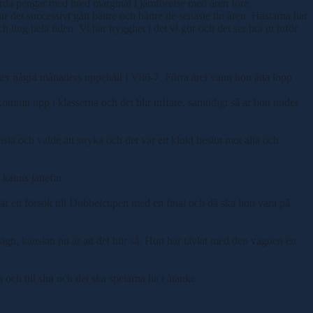
inkörda pengar med bred marginal i jämförelse med åren före.
har det successivt gått bättre och bättre de senaste tio åren. Hästarna har
ch ting hela tiden. Vi har trygghet i det vi gör och det ser bra ut inför
r några månaders uppehåll i V86-7. Förra året vann hon åtta lopp
 kommit upp i klasserna och det blir tuffare, samtidigt så är hon under
nsla och valde att stryka och det var ett klokt beslut mot alla och
 känns jättefin.
et är ett försök till Dubbelcupen med en final och då ska hon vara på
 vagn, känslan nu är att det blir så. Hon har tävlat med den vagnen en
och till slut och det ska spelarna ha i åtanke.