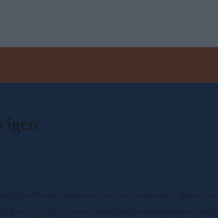
o igen
är hon tillbaka i hetluften och jagar årets första seger. – Bakom den hä
onsdag är det V86® igen. Den här gången delar Solvalla omgången med Be