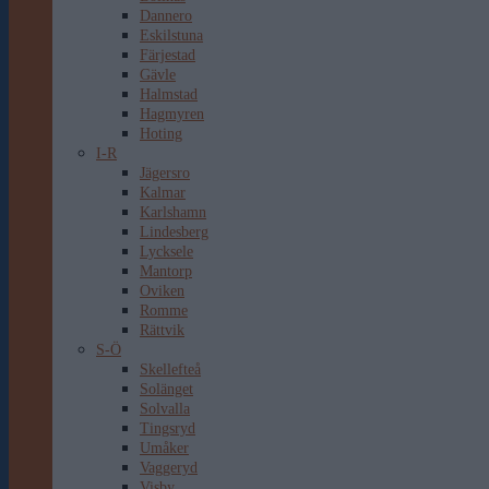
Dannero
Eskilstuna
Färjestad
Gävle
Halmstad
Hagmyren
Hoting
I-R
Jägersro
Kalmar
Karlshamn
Lindesberg
Lycksele
Mantorp
Oviken
Romme
Rättvik
S-Ö
Skellefteå
Solänget
Solvalla
Tingsryd
Umåker
Vaggeryd
Visby