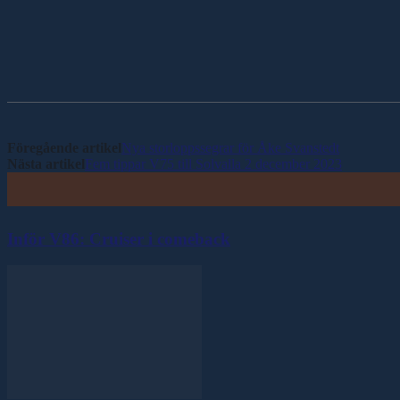
Dela
Föregående artikel
Nya storloppssegrar för Åke Svanstedt
Nästa artikel
Fem tippar V75 till Solvalla 2 december 2023
Inför V86: Cruiser i comeback