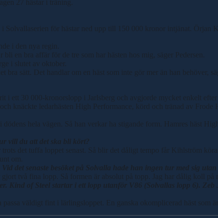
gen 27 hästar i träning.
i Solvallaserien för hästar ned upp till 150 000 kronor intjänat. Örjan
nde i den nya regin.
 bli en bra affär för de tre som har hästen hos mig, säger Pedersen.
ge i slutet av oktober.
ket bra sätt. Det handlar om en häst som inte gör mer än han behöver, sä
rit i ett 30 000-kronorslopp i Jarlsberg och avgjorde mycket enkelt efter
n och knäckte ledarhästen High Performance, körd och tränad av Frode 
vat i dödens hela vägen. Så han verkar ha stigande form. Hamres häst Hig
vill du att det ska bli kört?
r trots det tuffa loppet senast. Så blir det dåligt tempo får Kihlström kör
runt om.
 det senaste besöket på Solvalla hade han ingen tur med sig utan fic
jort två fina lopp. Så formen är absolut på topp. Jag har dålig koll på mot
ind of Steel startar i ett lopp utanför V86 (Solvallas lopp 6). Zeb J
ka passa väldigt fint i lärlingsloppet. En ganska okomplicerad häst som är b