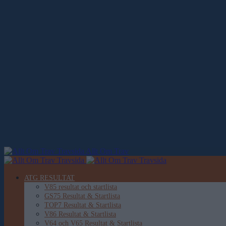
Allt Om Trav
ATG RESULTAT
V85 resultat och startlista
GS75 Resultat & Startlista
TOP7 Resultat & Startlista
V86 Resultat & Startlista
V64 och V65 Resultat & Startlista