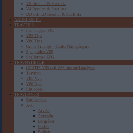
V5 Resultat & Startlista
V4 Resultat & Startlista
DD och LD Resultat & Startlista
ANDELSSPEL
TRAVTIPS
Fem Tippar V85
V85 Tips
V86 Tips
Gratis Travtips – Gratis Nästagångare
Spelguiden V85
Spelformer ATG
TRAVNYHETER
GRATIS V85 och V86 tips med analyser
Travnytt
V85 Nytt
V86 Nytt
Elitloppet
TRAVBANOR
Kartöversikt
A-H
Arvika
Axevalla
Bergsåker
Boden
Bollnäs