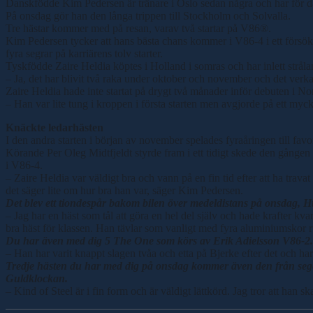
Danskfödde Kim Pedersen är tränare i Oslo sedan några och har för da
På onsdag gör han den långa trippen till Stockholm och Solvalla.
Tre hästar kommer med på resan, varav två startar på V86®.
Kim Pedersen tycker att hans bästa chans kommer i V86-4 i ett försök 
fyra segrar på karriärens tolv starter.
Tyskfödde Zaire Heldia köptes i Holland i somras och har inlett stråla
– Ja, det har blivit två raka under oktober och november och det verkar
Zaire Heldia hade inte startat på drygt två månader inför debuten i Nor
– Han var lite tung i kroppen i första starten men avgjorde på ett myc
Knäckte ledarhästen
I den andra starten i början av november spelades fyraåringen till favo
Körande Per Oleg Midtfjeldt styrde fram i ett tidigt skede den gånge
i V86-4.
– Zaire Heldia var väldigt bra och vann på en fin tid efter att ha tra
det säger lite om hur bra han var, säger Kim Pedersen.
Det blev ett tiondespår bakom bilen över medeldistans på onsdag, Hur 
– Jag har en häst som tål att göra en hel del själv och hade krafter kva
bra häst för klassen. Han tävlar som vanligt med fyra aluminiumskor 
Du har även med dig 5 The One som körs av Erik Adielsson V86-2. Vid
– Han har varit knappt slagen tvåa och etta på Bjerke efter det och har g
Tredje hästen du har med dig på onsdag kommer även den från seger. K
Guldklockan.
– Kind of Steel är
i fin form och är väldigt lättkörd. Jag tror att han s