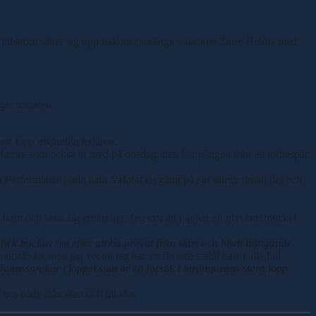
 Kihlström sätter sig upp bakom fyraårige valacken Zaire Heldia med
ger tränaren.
 ett lopp utvändigt ledaren.
Hamre som också är med på onsdag, den här gången från ett tolftespår
h Performance hade bara förlorat en gång på sju starter innan det och
a fram och sätta sig utvändigt. Jag tror att jag har en mycket, mycket
k backas sist efter att ha provat från start och blivit hängande.
ståndet men jag vet att jag har en fin och stabil häst i alla fall.
onasson kör i loppet som är ett försök i lärlingarnas stora lopp
ra både från start och till slut.