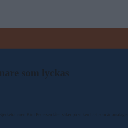
änare som lyckas
a. Bjerketränaren Kim Pedersen låter säker på vilken häst som är onsdagen