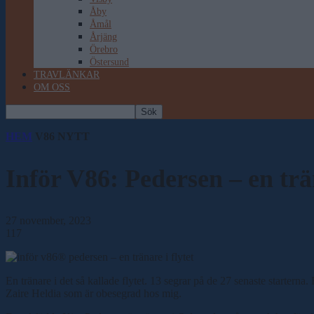
Åby
Åmål
Årjäng
Örebro
Östersund
TRAVLÄNKAR
OM OSS
HEM
V86 NYTT
Inför V86: Pedersen – en tr
27 november, 2023
117
En tränare i det så kallade flytet. 13 segrar på de 27 senaste startern
Zaire Heldia som är obesegrad hos mig.