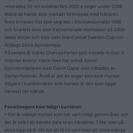
noterades för sin kuskkarriärs 2000:e seger under 2008.
Bland de hästar som starkast förknippas med tränaren
finns Krossed Out som segrade i Stochampionatet 1996
och Scarlets Aino som frekventerade storloppen på 2000-
talets början och som vann bland annat Sweden Cup och
Årjängs Stora Sprinterlopp.
På senare år märks Charrua Forlan som travade in över 4
miljoner kronor. Hans-Owe har också vunnit
Sprintermästaren med Calvin Capar som tränades av
Stefan Hultman. Ändå är det en seger som kom mycket
tidigare i kuskkarriären som kanske är den som ligger
varmast om hjärtat.
Favoritsegern kom tidigt i karriären
– Det är väldigt mycket som har varit roligt genom åren och
det är svårt att kanske bara ta en händelse. Tittar man på
stora lopp så är det kul att få ha varit med att vinna många