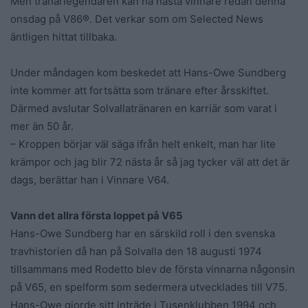
Men tränarlegendaren kan ha nästa vinnare redan denna
onsdag på V86®. Det verkar som om Selected News
äntligen hittat tillbaka.
Under måndagen kom beskedet att Hans-Owe Sundberg
inte kommer att fortsätta som tränare efter årsskiftet.
Därmed avslutar Solvallatränaren en karriär som varat i
mer än 50 år.
– Kroppen börjar väl säga ifrån helt enkelt, man har lite
krämpor och jag blir 72 nästa år så jag tycker väl att det är
dags, berättar han i Vinnare V64.
Vann det allra första loppet på V65
Hans-Owe Sundberg har en särskild roll i den svenska
travhistorien då han på Solvalla den 18 augusti 1974
tillsammans med Rodetto blev de första vinnarna någonsin
på V65, en spelform som sedermera utvecklades till V75.
Hans-Owe gjorde sitt inträde i Tusenklubben 1994 och