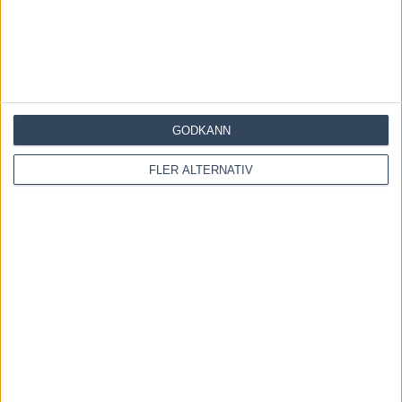
RELATERADE ARTIKLAR
Inför V86: Cruiser i comeback
3 augusti, 2026
GODKÄNN
FLER ALTERNATIV
Inför V86: Succé för Jennifers
nyförvärv – nu drömläge och
första...
28 juli, 2026
Inför V86: Ska den söta
travhistorien fortsätta?
22 juli, 2026