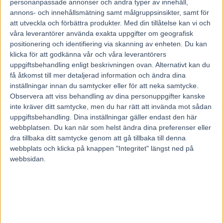
personanpassade annonser och andra typer av innehåll,
annons- och innehållsmätning samt målgruppsinsikter, samt för
Selected News har hittat tillbaka
att utveckla och förbättra produkter.
Med din tillåtelse kan vi och
Vinnare som selas ut från Sundbergs stall behöver det
våra leverantörer använda exakta uppgifter om geografisk
dock inte vara över med riktigt än. När V86® körs på
positionering och identifiering via skanning av enheten. Du kan
klicka för att godkänna vår och våra leverantörers
Solvalla den här onsdagen, en omgång som delas med
uppgiftsbehandling enligt beskrivningen ovan. Alternativt kan du
Jägersro, tar tränaren ut högklassige fyraåringen
10
få åtkomst till mer detaljerad information och ändra dina
Selected News
(V86-2).
inställningar innan du samtycker eller för att neka samtycke.
Maharajah-sonen Selected News har alltid omgärdats av
Observera att viss behandling av dina personuppgifter kanske
inte kräver ditt samtycke, men du har rätt att invända mot sådan
ett mycket gott rykte. Under förra årets debutsäsong på
uppgiftsbehandling. Dina inställningar gäller endast den här
tävlingsbanan travade han in över 1,2 miljoner kronor och
webbplatsen. Du kan när som helst ändra dina preferenser eller
avslutade säsongen med en bronsplats i Breeders Crown-
dra tillbaka ditt samtycke genom att gå tillbaka till denna
finalen.
webbplats och klicka på knappen "Integritet" längst ned på
webbsidan.
Därför var förstås förhoppningarna stora inför året som
fyraåring. Men efter att ha galopperat i ett kval till
Kungapokalen i våras, har det inte riktigt funkat för
Selected News. Säsongen hittills skulle kunna beskrivas
som mestadels ”stolpe ut”.