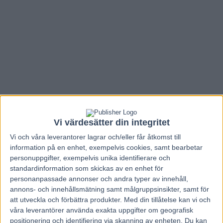
Vi värdesätter din integritet
Vi och våra
leverantorer
lagrar och/eller får åtkomst till
information på en enhet, exempelvis cookies, samt bearbetar
personuppgifter, exempelvis unika identifierare och
Hem
V86 Nytt
standardinformation som skickas av en enhet för
personanpassade annonser och andra typer av innehåll,
Inför V86: Svanstedts speedkula redo för
annons- och innehållsmätning samt målgruppsinsikter, samt för
att utveckla och förbättra produkter.
Med din tillåtelse kan vi och
tuffare upplägg – ”Måste tro mycket på
våra leverantörer använda exakta uppgifter om geografisk
henne”
positionering och identifiering via skanning av enheten. Du kan