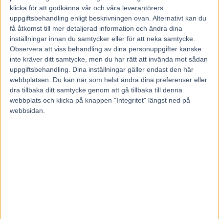
klicka för att godkänna vår och våra leverantörers
19 maj, 2026
uppgiftsbehandling enligt beskrivningen ovan. Alternativt kan du
29
få åtkomst till mer detaljerad information och ändra dina
inställningar innan du samtycker eller för att neka samtycke.
Observera att viss behandling av dina personuppgifter kanske
Hon satt fast med alla krafter sparade näst senast i V85® och senast
inte kräver ditt samtycke, men du har rätt att invända mot sådan
spurtade hon sylvasst som trea i försöket till Drottning Silvias Pokal.
uppgiftsbehandling. Dina inställningar gäller endast den här
Nu står Caribbean Lemon på tur för en seger och den kan mycket
webbplatsen. Du kan när som helst ändra dina preferenser eller
väl komma på onsdag i V86 på Solvalla.
dra tillbaka ditt samtycke genom att gå tillbaka till denna
– Hon är startsnabb och har bra läge över kort distans. Dessutom går
hon ner lite i klass och nu är det läge för ett tuffare upplägg, säger
webbplats och klicka på knappen "Integritet" längst ned på
tränaren Anders Svanstedt.
webbsidan.
Bergsåker och Solvalla delar på onsdagens V86® Xpress och på
huvudstadsbanan är Caribbean Lemon favorit i den avslutande
avdelningen. Det fyraåriga stoet skaffade i fjol sig hårdhet genom att
vara med och tampas mot kulltoppen i bland annat korta E3-finalen
och uttagningsloppet till Svenskt TravOaks. I år ser det ut som att
hästen har tagit ytterligare flera kliv i sin utveckling och hon har
svarat för rejäla insatser varje gång på slutet. Framförallt senast där
hon spurtade sylvasst i uttagningsloppet till Drottning Silvias Pokal i
en rasande snabb avslutning.
– 5 Caribbean Lemon (V86-8)
har varit jättefin och senast gick det
extremt fort över upploppet. Hon avslutade 1.07 sista 200 metrarna