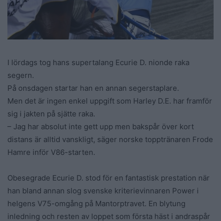
I lördags tog hans supertalang Ecurie D. nionde raka
segern.
På onsdagen startar han en annan segerstaplare.
Men det är ingen enkel uppgift som Harley D.E. har framför
sig i jakten på sjätte raka.
– Jag har absolut inte gett upp men bakspår över kort
distans är alltid vanskligt, säger norske topptränaren Frode
Hamre inför V86-starten.
Obesegrade Ecurie D. stod för en fantastisk prestation när
han bland annan slog svenske kriterievinnaren Power i
helgens V75-omgång på Mantorptravet. En blytung
inledning och resten av loppet som första häst i andraspår