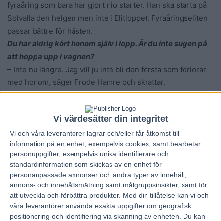
fyraåring som bara har gjort nio starter. Han ska starta på
Solvalla den helgen men inte i Elitloppet. Fyraåringseliten
passar bättre för hästen.
Du har aldrig kört honom själv i lopp. Är du inte sugen på
att hoppa upp i vagnen?
– Inte nu längre. Jag vill ju inte bli den första som förlorar
med honom, säger Frode Hamre och skrattar.
Fortsatt på topp men tuffa förutsättningar
Vi värdesätter din integritet
Harley D.E.
(V86-7) har inte samma stjärnstatus som sin två
år yngre stallkamrat men också han är van att vända upp
Vi och våra
leverantorer
lagrar och/eller får åtkomst till
information på en enhet, exempelvis cookies, samt bearbetar
för segerdefilering. Han har vunnit sex av årets sju starter.
personuppgifter, exempelvis unika identifierare och
– Han har gått riktigt bra lopp och vunnit över både
standardinformation som skickas av en enhet för
medeldistans och sprint. Jag tror kanske att medel passar
personanpassade annonser och andra typer av innehåll,
honom allra bäst men han utvecklas och senast vann han
annons- och innehållsmätning samt målgruppsinsikter, samt för
att utveckla och förbättra produkter.
Med din tillåtelse kan vi och
bakifrån, vilket var väldigt positivt. Tidigare har han kämpat
våra leverantörer använda exakta uppgifter om geografisk
bäst i ledningen eller utvändigt om ledaren men senast
positionering och identifiering via skanning av enheten. Du kan