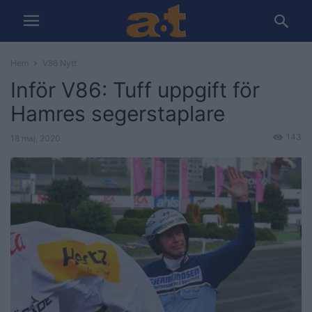
Hem
V86 Nytt
Inför V86: Tuff uppgift för
Hamres segerstaplare
143
18 maj, 2020