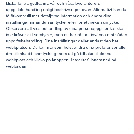
visade han en ny sida som är bra för honom.
klicka för att godkänna vår och våra leverantörers
Harley D.E:s nyfunna egenskap att även ta i för fullt
uppgiftsbehandling enligt beskrivningen ovan. Alternativt kan du
få åtkomst till mer detaljerad information och ändra dina
bakifrån höjer förhoppningarna inför onsdagens start på
inställningar innan du samtycker eller för att neka samtycke.
Åby. Men bricka tio över 1 640 meter får ändå Frode Hamre
Observera att viss behandling av dina personuppgifter kanske
att ligga lite lågt.
inte kräver ditt samtycke, men du har rätt att invända mot sådan
– Allt är bara bra med honom efter senast, han gick jobb i
uppgiftsbehandling. Dina inställningar gäller endast den här
webbplatsen. Du kan när som helst ändra dina preferenser eller
fredags och kändes stark och fin. Jag förväntar mig att han
dra tillbaka ditt samtycke genom att gå tillbaka till denna
kommer vara lika bra som tidigare men nu har han en svår
webbplats och klicka på knappen "Integritet" längst ned på
uppgift. Bakspår över kort distans när de kanske springer
webbsidan.
1.11 i täten, det är inte lätt.
– Men om han hamnar någorlunda rätt på det och är nära
täten när de svänger in på upploppet, då vet jag att han
kommer avsluta bra.
Frode Hamre har
Amazing Case
till start i samma lopp och
hon hade större tur i spårlottningen när hon drog nummer
tre. Senast släppte hon ledningen efter 1.09 första 500
meterna och hängde därefter med till fjärdeplatsen.
– Jag tycker att hon höll bra med tanke på öppningen och