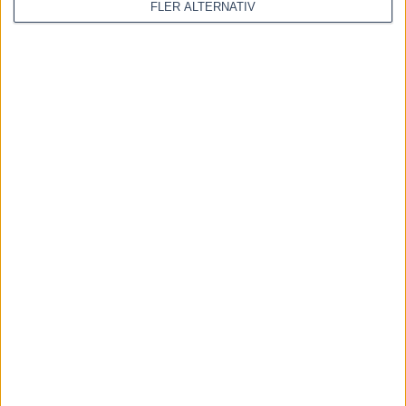
första...
FLER ALTERNATIV
28 juli, 2026
Inför V86: Ska den söta
travhistorien fortsätta?
22 juli, 2026
INGA KOMMENTARER
KOMMENTERA ARTIKELN