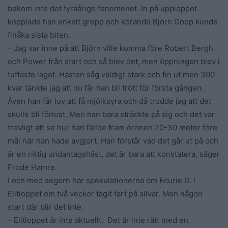
bekom inte det fyraårige fenomenet. In på upploppet
kopplade han enkelt grepp och körande Björn Goop kunde
finåka sista biten.
– Jag var inne på att Björn ville komma före Robert Bergh
och Power från start och så blev det, men öppningen blev i
tuffaste laget. Hästen såg väldigt stark och fin ut men 300
kvar tänkte jag att nu får han bli trött för första gången.
Även han får lov att få mjölksyra och då trodde jag att det
skulle bli förlust. Men han bara sträckte på sig och det var
trevligt att se hur han fällde fram öronen 20-30 meter före
mål när han hade avgjort. Han förstår vad det går ut på och
är en riktig undantagshäst, det är bara att konstatera, säger
Frode Hamre.
I och med segern har spekulationerna om Ecurie D. i
Elitloppet om två veckor tagit fart på allvar. Men någon
start där blir det inte.
– Elitloppet är inte aktuellt. Det är inte rätt med en