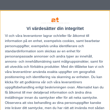
Vi värdesätter din integritet
Vi och våra
leverantorer
lagrar och/eller får åtkomst till
information på en enhet, exempelvis cookies, samt bearbetar
personuppgifter, exempelvis unika identifierare och
standardinformation som skickas av en enhet för
personanpassade annonser och andra typer av innehåll,
annons- och innehållsmätning samt målgruppsinsikter, samt för
att utveckla och förbättra produkter.
Med din tillåtelse kan vi och
våra leverantörer använda exakta uppgifter om geografisk
positionering och identifiering via skanning av enheten. Du kan
klicka för att godkänna vår och våra leverantörers
Hem
Travnytt
uppgiftsbehandling enligt beskrivningen ovan. Alternativt kan du
Jag kan ju inte ens lita på mig själv…
få åtkomst till mer detaljerad information och ändra dina
inställningar innan du samtycker eller för att neka samtycke.
Observera att viss behandling av dina personuppgifter kanske
24 februari, 2012
inte kräver ditt samtycke, men du har rätt att invända mot sådan
251