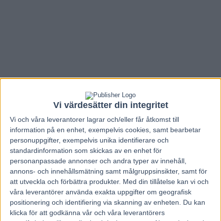
Vi värdesätter din integritet
Vi och våra
leverantorer
lagrar och/eller får åtkomst till
information på en enhet, exempelvis cookies, samt bearbetar
personuppgifter, exempelvis unika identifierare och
standardinformation som skickas av en enhet för
personanpassade annonser och andra typer av innehåll,
Hem
Travnytt
annons- och innehållsmätning samt målgruppsinsikter, samt för
att utveckla och förbättra produkter.
Med din tillåtelse kan vi och
– Jag trodde att det var ett skämt
våra leverantörer använda exakta uppgifter om geografisk
positionering och identifiering via skanning av enheten. Du kan
21 september, 2017
klicka för att godkänna vår och våra leverantörers
118