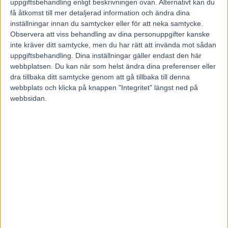
uppgiftsbehandling enligt beskrivningen ovan. Alternativt kan du
få åtkomst till mer detaljerad information och ändra dina
För en månad sedan fick travtränaren Kajsa Frick en smärre chock.
inställningar innan du samtycker eller för att neka samtycke.
Anledningen: en inbjudan till Drottningholms slott för att äta middag
Observera att viss behandling av dina personuppgifter kanske
med kungen.
inte kräver ditt samtycke, men du har rätt att invända mot sådan
uppgiftsbehandling. Dina inställningar gäller endast den här
– Det är smickrande, men lite spänt så klart, säger Kajsa Frick.
webbplatsen. Du kan när som helst ändra dina preferenser eller
På fredag byter Rättviktränaren Kajsa Frick, 41, stallkläderna mot
dra tillbaka ditt samtycke genom att gå tillbaka till denna
finklänning. Proffstränaren är nämligen inbjuden till Drottningholm
webbplats och klicka på knappen "Integritet" längst ned på
slott i Stockholm för middag med kungen.
webbsidan.
Inbjudan kom till Kajsa Frick på posten för en månad sedan.
– Jag skickade sms till min sambo direkt och frågade om det var ett
skämt, skrattar Kajsa Frick.
Det var det inte.
”Tror inte kungen vill ha en dejt med
mig”
Hur kommer det sig att du är inbjuden till att äta middag med
kungen?