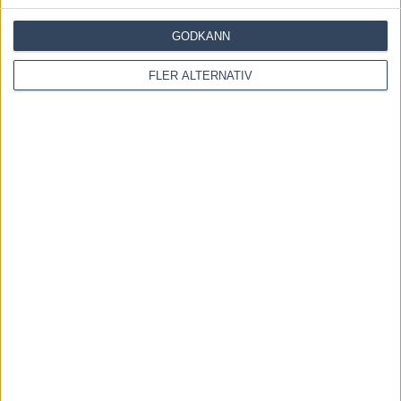
GODKÄNN
FLER ALTERNATIV
Save my name, email, and website in this browser for the
next time I comment.
Denna webbplats använder Akismet för att minska skräppost.
Lär dig om hur din kommentarsdata bearbetas
.