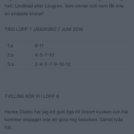
helt. Lindblad eller Lövgren. Vem vinner och vem får inte
en endaste krona?
TRIO LOPP 7 JÄGERSRO 7 JUNI 2016
1:a
8-
11
2:a
4-
5-
7-
10
3:a
2-
4-
5-
7-
9-
10-
12
TVILLING KÖR VI I LOPP 6
Henke Diablo har jag ett gott öga till liksom kusken och här
kommer ekipaget inte att göra mig besviken. Sämst tvåa
här.