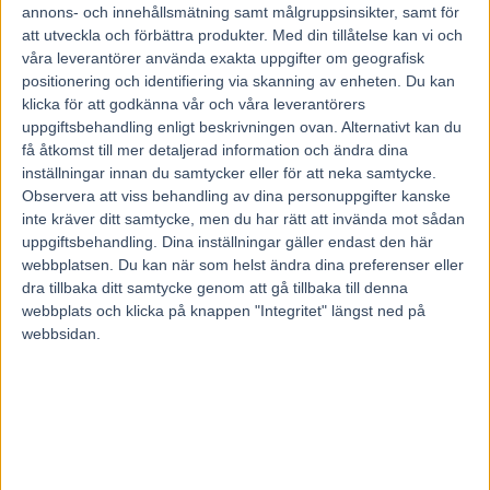
annons- och innehållsmätning samt målgruppsinsikter, samt för
1
4-
BUICK BRODDE
att utveckla och förbättra produkter.
Med din tillåtelse kan vi och
2
2-
3-
11
våra leverantörer använda exakta uppgifter om geografisk
positionering och identifiering via skanning av enheten. Du kan
klicka för att godkänna vår och våra leverantörers
uppgiftsbehandling enligt beskrivningen ovan. Alternativt kan du
få åtkomst till mer detaljerad information och ändra dina
1
1-
9
inställningar innan du samtycker eller för att neka samtycke.
Observera att viss behandling av dina personuppgifter kanske
2
8-
MR HOT SHOT
inte kräver ditt samtycke, men du har rätt att invända mot sådan
uppgiftsbehandling. Dina inställningar gäller endast den här
webbplatsen. Du kan när som helst ändra dina preferenser eller
dra tillbaka ditt samtycke genom att gå tillbaka till denna
webbplats och klicka på knappen "Integritet" längst ned på
HAPPY LUCKY GREVAR Å BARONER Å ÖVRIGA
webbsidan.
PROLETÄRER Å GLÖM ENTE SKICKA MIG EN
GODISKLUBBA SOM TACK FÖR DI HÄRINGA
RÖKARTIPSEN!
JANNE J