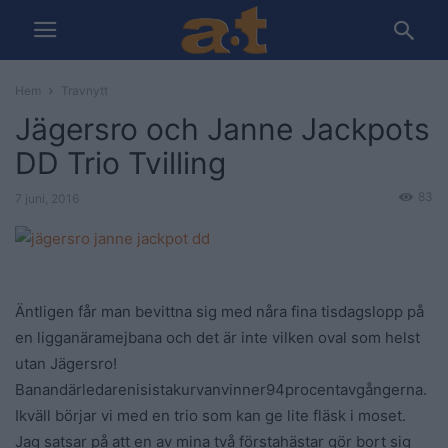
Hem
Travnytt
Jägersro och Janne Jackpots
DD Trio Tvilling
83
7 juni, 2016
Äntligen får man bevittna sig med nåra fina tisdagslopp på
en ligganäramejbana och det är inte vilken oval som helst
utan Jägersro!
Banandärledarenisistakurvanvinner94procentavgångerna.
Ikväll börjar vi med en trio som kan ge lite fläsk i moset.
Jag satsar på att en av mina två förstahästar gör bort sig