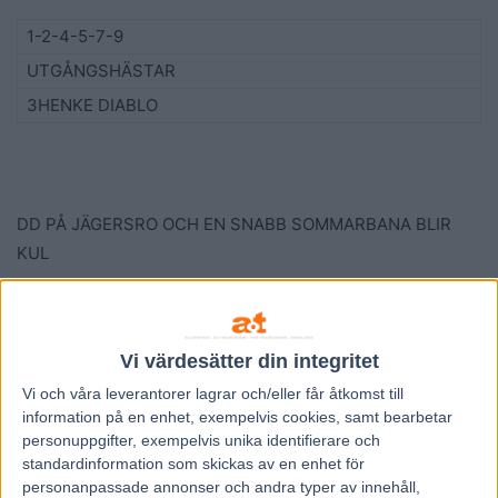
1-
2-
4-
5-
7-
9
UTGÅNGSHÄSTAR
3
HENKE DIABLO
DD PÅ JÄGERSRO OCH EN SNABB SOMMARBANA BLIR
KUL
2 stycken DD blir det idag för ja vågade fanken i mej inte
plocka bort Kalmacrebas utan utser honom till omgångens
Vi värdesätter din integritet
DD-skräll istället så får vi se hur de går. I första DD hoppas
Vi och våra
leverantorer
lagrar och/eller får åtkomst till
ja Takter lyckas hålla opp ledningen före Lillkolgjini i
information på en enhet, exempelvis cookies, samt bearbetar
starten å vinner antingen det loppet eller det som kommer
personuppgifter, exempelvis unika identifierare och
efter. Vinner han bägge så e ja stenrökt :).
standardinformation som skickas av en enhet för
personanpassade annonser och andra typer av innehåll,