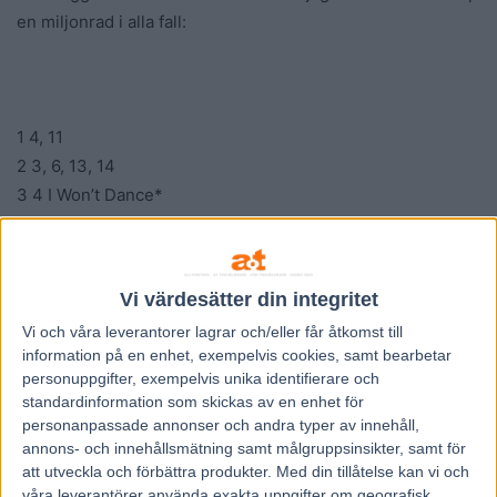
en miljonrad i alla fall:
1 4, 11
2 3, 6, 13, 14
3 4 I Won’t Dance*
4 1 Molle C.D.
5 14 Flowstarter G.
6 1, 5, 10
Vi värdesätter din integritet
7 2, 3, 4, 5, 6, 7, 9, 11
Vi och våra
leverantorer
lagrar och/eller får åtkomst till
information på en enhet, exempelvis cookies, samt bearbetar
personuppgifter, exempelvis unika identifierare och
standardinformation som skickas av en enhet för
personanpassade annonser och andra typer av innehåll,
annons- och innehållsmätning samt målgruppsinsikter, samt för
att utveckla och förbättra produkter.
Med din tillåtelse kan vi och
våra leverantörer använda exakta uppgifter om geografisk