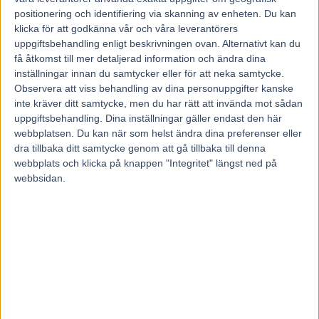
positionering och identifiering via skanning av enheten. Du kan
klicka för att godkänna vår och våra leverantörers
Föregående artikel
Nästa artikel
uppgiftsbehandling enligt beskrivningen ovan. Alternativt kan du
få åtkomst till mer detaljerad information och ändra dina
V75 Hagmyren 6 Oktober
Inte kul!
inställningar innan du samtycker eller för att neka samtycke.
2012
Observera att viss behandling av dina personuppgifter kanske
inte kräver ditt samtycke, men du har rätt att invända mot sådan
uppgiftsbehandling. Dina inställningar gäller endast den här
RELATERADE ARTIKLAR
webbplatsen. Du kan när som helst ändra dina preferenser eller
dra tillbaka ditt samtycke genom att gå tillbaka till denna
Francesco Zet får wild card –
webbplats och klicka på knappen "Integritet" längst ned på
jagar tredje raka
webbsidan.
3 augusti, 2026
Blågul prägel på Hambletonian –
försökssegrar till Lorentzon och
Melander
2 augusti, 2026