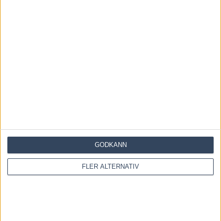
Dream Mine till Menhammar – tar
sikte mot Prix d’Amérique
31 juli, 2026
GODKÄNN
FLER ALTERNATIV
OM OSS