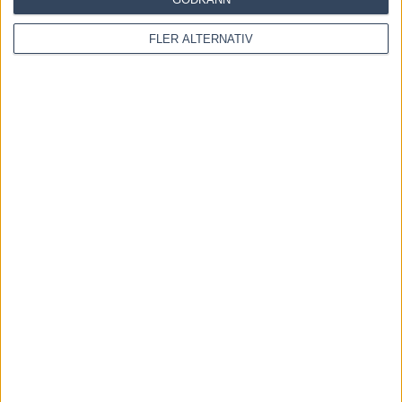
FLER ALTERNATIV
Blågul prägel på Hambletonian – försökssegrar till
Lorentzon och Melander
2 augusti, 2026
INGA KOMMENTARER
KOMMENTERA ARTIKELN
Please enter your comment!
Please enter your name here
You have entered an incorrect email address!