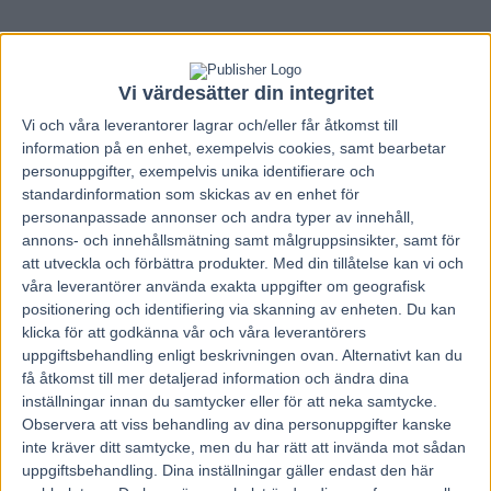
Vi värdesätter din integritet
Vi och våra
leverantorer
lagrar och/eller får åtkomst till
information på en enhet, exempelvis cookies, samt bearbetar
personuppgifter, exempelvis unika identifierare och
standardinformation som skickas av en enhet för
personanpassade annonser och andra typer av innehåll,
annons- och innehållsmätning samt målgruppsinsikter, samt för
att utveckla och förbättra produkter.
Med din tillåtelse kan vi och
våra leverantörer använda exakta uppgifter om geografisk
positionering och identifiering via skanning av enheten. Du kan
klicka för att godkänna vår och våra leverantörers
uppgiftsbehandling enligt beskrivningen ovan. Alternativt kan du
Hem
Travnytt
få åtkomst till mer detaljerad information och ändra dina
inställningar innan du samtycker eller för att neka samtycke.
Jiggy Jog var smått överlägsen
Observera att viss behandling av dina personuppgifter kanske
inte kräver ditt samtycke, men du har rätt att invända mot sådan
30 september, 2024
uppgiftsbehandling. Dina inställningar gäller endast den här
212