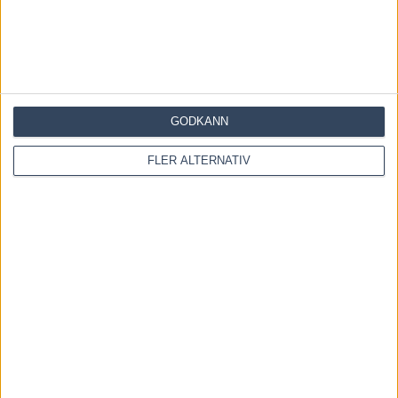
KOMMENTERA ARTIKELN
GODKÄNN
FLER ALTERNATIV
Save my name, email, and website in this browser for the