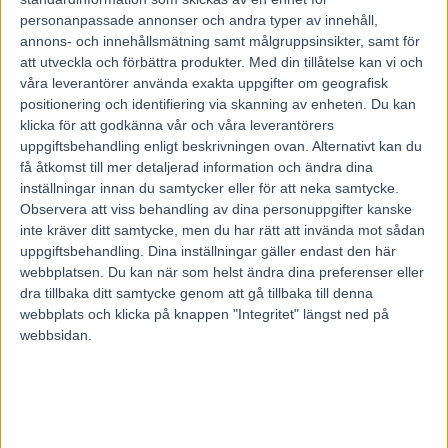
personanpassade annonser och andra typer av innehåll,
I Helan Ann Johanssons Invitation för kvinnliga kuskar gick
annons- och innehållsmätning samt målgruppsinsikter, samt för
segern till Anna Sedström som i sista stund hoppat in som
att utveckla och förbättra produkter.
Med din tillåtelse kan vi och
reserv bakom Anders Zackrisson-tränade
Enclave
.
våra leverantörer använda exakta uppgifter om geografisk
– Det här var jätteroligt och jag får tacka Anders som hörde
positionering och identifiering via skanning av enheten. Du kan
klicka för att godkänna vår och våra leverantörers
av sig och frågade om jag kunde köra, sa segerkusken som
uppgiftsbehandling enligt beskrivningen ovan. Alternativt kan du
måttade in en knapp seger från positionen utvändigt om
få åtkomst till mer detaljerad information och ändra dina
ledaren.
inställningar innan du samtycker eller för att neka samtycke.
– Jag hade känslan att det blev alldeles för tufft för vi fick
Observera att viss behandling av dina personuppgifter kanske
en dryg förstasväng och gå utvändigt om ledaren är det
inte kräver ditt samtycke, men du har rätt att invända mot sådan
uppgiftsbehandling. Dina inställningar gäller endast den här
inte alla som klarar, men han gjorde en fantastisk
webbplatsen. Du kan när som helst ändra dina preferenser eller
prestation.
dra tillbaka ditt samtycke genom att gå tillbaka till denna
Kusklegendaren Helen A Johansson var själv på plats för
webbplats och klicka på knappen "Integritet" längst ned på
att dela ut hederspriset.
webbsidan.
– Anna körde ett kanonfint och bra lopp och är väl värd
segern, berömde Helan A Johansson.
Ringrostig elitloppsfyra