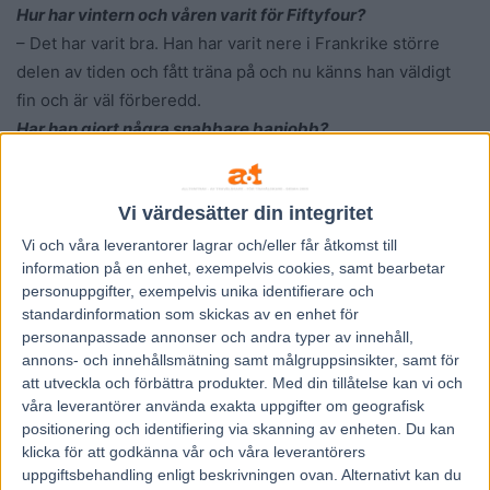
Hur har vintern och våren varit för Fiftyfour?
– Det har varit bra. Han har varit nere i Frankrike större
delen av tiden och fått träna på och nu känns han väldigt
fin och är väl förberedd.
Har han gjort några snabbare banjobb?
– Jag har kört 1.14/2000 meter på Vincennes med honom
och då kändes hästen väldigt fin.
Vi värdesätter din integritet
Kraven är höga på honom, vad har du för förväntningar?
– Han har visat att han är en topphäst och jag ser mycket
Vi och våra
leverantorer
lagrar och/eller får åtkomst till
information på en enhet, exempelvis cookies, samt bearbetar
fram emot säsongen som kommer, men just till den här
personuppgifter, exempelvis unika identifierare och
starten hade jag gärna sett att han hade haft ett lopp i
standardinformation som skickas av en enhet för
kroppen. Nu har det inte funnits några lämpliga uppgifter
personanpassade annonser och andra typer av innehåll,
för honom då han har mycket pengar på sig och han är inte
annons- och innehållsmätning samt målgruppsinsikter, samt för
att utveckla och förbättra produkter.
Med din tillåtelse kan vi och
på topp ännu, men jag hoppas att det ska räcka ändå.
våra leverantörer använda exakta uppgifter om geografisk
Fiftyfour har startat sex gånger, vunnit fem lopp och travat
positionering och identifiering via skanning av enheten. Du kan
in 2 310 000 kronor hittills i karriären.
klicka för att godkänna vår och våra leverantörers
uppgiftsbehandling enligt beskrivningen ovan. Alternativt kan du