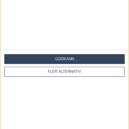
GODKÄNN
FLER ALTERNATIV
Save my name, email, and website in this browser for the
next time I comment.
Denna webbplats använder Akismet för att minska skräppost.
Lär dig om hur din kommentarsdata bearbetas
.