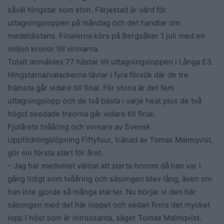
såväl hingstar som ston. Färjestad är värd för
uttagningsloppen på måndag och det handlar om
medeldistans. Finalerna körs på Bergsåker 1 juli med en
miljon kronor till vinnarna.
Totalt anmäldes 77 hästar till uttagningsloppen i Långa E3.
Hingstarna/valackerna tävlar i fyra försök där de tre
främsta går vidare till final. För stona är det fem
uttagningslopp och de två bästa i varje heat plus de två
högst seedade treorna går vidare till final.
Fjolårets tvååring och vinnare av Svensk
Uppfödningslöpning Fiftyfour, tränad av Tomas Malmqvist,
gör sin första start för året.
– Jag har medvetet väntat att starta honom då han var i
gång tidigt som tvååring och säsongen blev lång, även om
han inte gjorde så många starter. Nu börjar vi den här
säsongen med det här loppet och sedan finns det mycket
lopp i höst som är intressanta, säger Tomas Malmqvist.