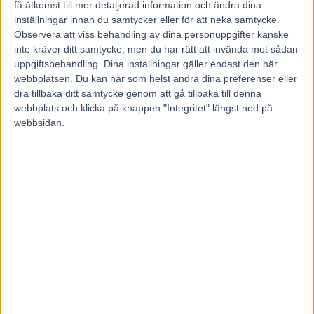
Joakim Brundin, Kanal 75
få åtkomst till mer detaljerad information och ändra dina
inställningar innan du samtycker eller för att neka samtycke.
Observera att viss behandling av dina personuppgifter kanske
inte kräver ditt samtycke, men du har rätt att invända mot sådan
uppgiftsbehandling. Dina inställningar gäller endast den här
webbplatsen. Du kan när som helst ändra dina preferenser eller
dra tillbaka ditt samtycke genom att gå tillbaka till denna
webbplats och klicka på knappen "Integritet" längst ned på
webbsidan.
Föregående artikel
Nästa artikel
V75 med högtryck i
Tips + Unik statistik inför
Östersund och Oslo
V75 ÖSTERSUND 10 juni
2023
RELATERADE ARTIKLAR
Majblomster vann och kom lös
6 augusti, 2026