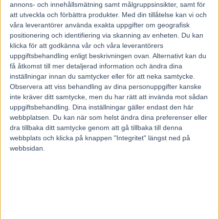
annons- och innehållsmätning samt målgruppsinsikter, samt för
till en bit och se vad vi hamnar. Jag tycker att han är en av
att utveckla och förbättra produkter.
Med din tillåtelse kan vi och
dom som kan vinna.
våra leverantörer använda exakta uppgifter om geografisk
Hur ser framtiden ut för honom?
positionering och identifiering via skanning av enheten. Du kan
– Målet har varit Jubileumspokalen i augusti och det står
klicka för att godkänna vår och våra leverantörers
uppgiftsbehandling enligt beskrivningen ovan. Alternativt kan du
fast. Jag hoppas att han ska vara som bäst då. Så är tanken
få åtkomst till mer detaljerad information och ändra dina
i alla fall.
inställningar innan du samtycker eller för att neka samtycke.
Du har också Stein Daylight (V75-1) till start i V75-1,
Observera att viss behandling av dina personuppgifter kanske
formen?
inte kräver ditt samtycke, men du har rätt att invända mot sådan
uppgiftsbehandling. Dina inställningar gäller endast den här
– Den är faktiskt väldigt bra. Han satt fast senast och
webbplatsen. Du kan när som helst ändra dina preferenser eller
kändes riktigt fin. Det är jättebra hästar emot och vi måste
dra tillbaka ditt samtycke genom att gå tillbaka till denna
ha en hel del tur från det där spåret. Jag tycker att Stein
webbplats och klicka på knappen "Integritet" längst ned på
Daylight är en outsider.
webbsidan.
Till sist – vem vinner kuskmatchen ”Familjefighten” på
fredag, en kuskmatch där du och din dotter Kajsa bildar
ett av fyra familjelag?
– Det hoppas jag att vi gör förstås, det är mycket prestige
och då vill man verkligen vinna.