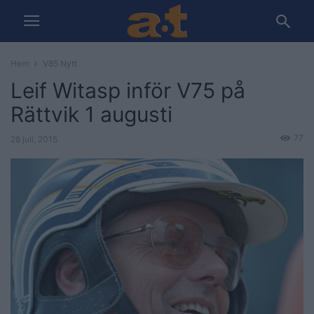
Hem
V85 Nytt
Leif Witasp inför V75 på
Rättvik 1 augusti
77
28 juli, 2015