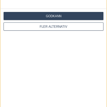
GODKÄNN
FLER ALTERNATIV
Save my name, email, and website in this browser for the
next time I comment.