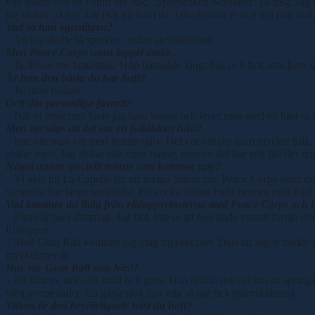
vita shorts och en t-shirt det stod ”Sparbanken Norrland” på mig. Jag
jag tänker på det. Jag fick gå fram där i direktsänd tv och dra min bol
Vad sa han egentligen?
– Att jag skulle få sparken, sedan skrattade han.
Men Peace Corps vann loppet ändå…
– Ja, Pisan var fantastisk. Hon hamnade långt bak och fick attackera 
Är hon den bästa du har haft?
– Ja, utan tvekan.
Och din personliga favorit?
– När vi reste runt hade jag bara henne och lever man med en häst så
Men det sägs att det var en folkilsken häst?
– Inte när man var med henne själv. Det var när det kom mycket folk, d
älskar mest. Jag älskar alla mina hästar, men en del har gett lite fler m
Något annat speciellt minne som kommer upp?
– Vi åkte till La Capelle för att inviga banan där. Peace Corps vann 
varandra hur länge som helst. En vecka senare hade hennes man ihjäl si
Vad kommer du ihåg från elitloppsvinsterna med Peace Corps och
– Pisan är bara dimmigt. Jag fick inte in att hon hade vunnit förrän e
Elitloppet.
– Med Gum Ball kommer jag ihåg mycket mer. Dels att ingen trodde på 
mycket mer åt.
Hur var Gum Ball som häst?
– En klump, stor och rund och grov. Han tyckte det var kul att spring
våra promenader. En gång slog han mig så jag fick hjärnskakning.
Vilken är den besvärligaste häst du haft?