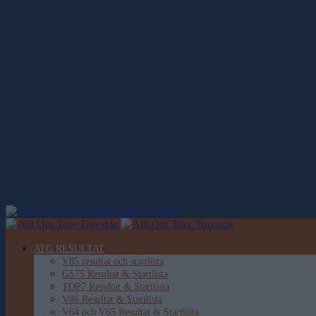
Allt Om Trav
ATG RESULTAT
V85 resultat och startlista
GS75 Resultat & Startlista
TOP7 Resultat & Startlista
V86 Resultat & Startlista
V64 och V65 Resultat & Startlista