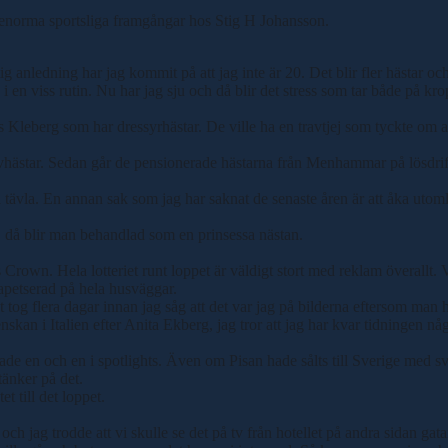
enorma sportsliga framgångar hos Stig H Johansson.
 anledning har jag kommit på att jag inte är 20. Det blir fler hästar och
 en viss rutin. Nu har jag sju och då blir det stress som tar både på kr
 Kleberg som har dressyrhästar. De ville ha en travtjej som tyckte om at
avhästar. Sedan går de pensionerade hästarna från Menhammar på lösdrift d
starna tävla. En annan sak som jag har saknat de senaste åren är att åka 
 då blir man behandlad som en prinsessa nästan.
Crown. Hela lotteriet runt loppet är väldigt stort med reklam överallt. 
 tapetserad på hela husväggar.
t tog flera dagar innan jag såg att det var jag på bilderna eftersom ma
skan i Italien efter Anita Ekberg, jag tror att jag har kvar tidningen nå
de en och en i spotlights. Även om Pisan hade sålts till Sverige med sv
tänker på det.
 till det loppet.
h jag trodde att vi skulle se det på tv från hotellet på andra sidan gata