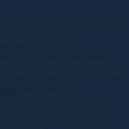
 jag känner att jag inte hinner göra det jobb som jag vill göra. Jag har
opp och huvud.
t pyssla med hästarna och gillar att rykta.
är så lite tid för travare blir det nog också.
utomlands. Det var många år som jag var utomlands jättemycket. Man
Vi hade vunnit ett par år tidigare med Peace Corps och det var bilder
n hade målat mustascher och annat på mig.
gonstans.
ensk tränare och kusk så var det hon som fick de absolut största
n. Men när vi kom dit fick jag veta att vi skulle vara med. Jag hade