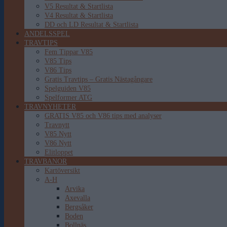
V5 Resultat & Startlista
V4 Resultat & Startlista
DD och LD Resultat & Startlista
ANDELSSPEL
TRAVTIPS
Fem Tippar V85
V85 Tips
V86 Tips
Gratis Travtips – Gratis Nästagångare
Spelguiden V85
Spelformer ATG
TRAVNYHETER
GRATIS V85 och V86 tips med analyser
Travnytt
V85 Nytt
V86 Nytt
Elitloppet
TRAVBANOR
Kartöversikt
A-H
Arvika
Axevalla
Bergsåker
Boden
Bollnäs