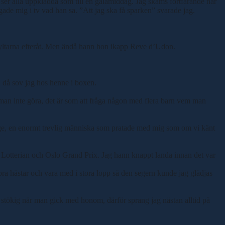
ser alla uppklädda som till en galamiddag. Jag skäms fortfarande när
gade mig i tv vad han sa. ”Att jag ska få sparken” svarade jag.
mskyltarna efteråt. Men ändå hann hon ikapp Reve d’Udon.
, då sov jag hos henne i boxen.
n man inte göra, det är som att fråga någon med flera barn vem man
länge, en enormt trevlig människa som pratade med mig som om vi känt
it Lotterian och Oslo Grand Prix. Jag hann knappt landa innan det var
ra hästar och vara med i stora lopp så den segern kunde jag glädjas
 stökig när man gick med honom, därför sprang jag nästan alltid på