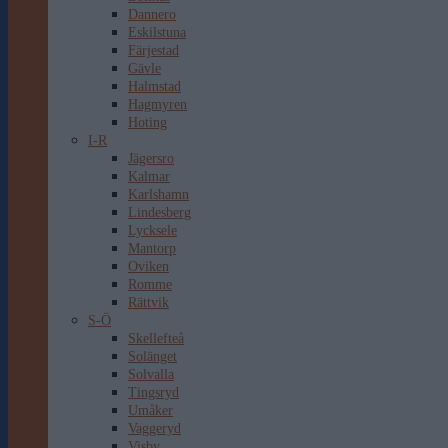
Dannero
Eskilstuna
Färjestad
Gävle
Halmstad
Hagmyren
Hoting
I-R
Jägersro
Kalmar
Karlshamn
Lindesberg
Lycksele
Mantorp
Oviken
Romme
Rättvik
S-Ö
Skellefteå
Solänget
Solvalla
Tingsryd
Umåker
Vaggeryd
Visby