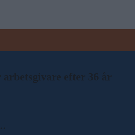
arbetsgivare efter 36 år
d…