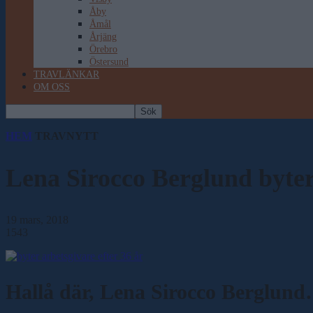
Åby
Åmål
Årjäng
Örebro
Östersund
TRAVLÄNKAR
OM OSS
HEM
TRAVNYTT
Lena Sirocco Berglund byter 
19 mars, 2018
1543
Hallå där, Lena Sirocco Berglun