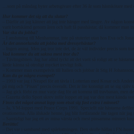
…som på måndag byter arbetsgivare efter 36 år som hästskötare med 
Hur kommer det sig att du slutar?
– Därför att jag känner att jag inte hänger med längre. Av någon konstig
varit bortskämd genom åren och haft få passhästar, då kommer man in i
Var ska du jobba?
– I anslutning till Menhammar, inte på stuteriet utan hos Eva och Jonas
Är det annorlunda att jobba med dressyrhästar?
– Ingen aning. Men jag tror inte det, de är väl individer precis som tr
Vad kommer du att sakna mest tror du?
– Tävlingsbiten. Jag har alltid tyckt att det varit så roligt att se hä
lärde känna så otroligt mycket trevligt folk.
– Kommer man exempelvis till Italien och jobbar åt Stig H Johansson,
Kan du ge några exempel?
– 1993 var jag i Neapel för att tävla i Lotterian med Kosar och Anders 
på mig och ”Pisan” precis överallt. Det är lite konstigt att se sig själv
– Jag gick förbi en mur varje dag för att komma till travbanan, men de
– Gazetta dello Sport skrev inför loppet att jag var den mest kända sven
Finns det något annat lopp som etsat sig fast extra i minnet?
– Ja, VM-loppet med Peace Corps 1991. Speciellt när hästarna defilera
ovationerna. Alla älskade henne, jag blir fortfarande lite tagen när jag 
– Samtidigt har jag ett av mina värsta och mest pinsamma minnen knutet
Berätta!
– Det var i samband med spårlottningen. Den skulle hållas i FN-huset oc