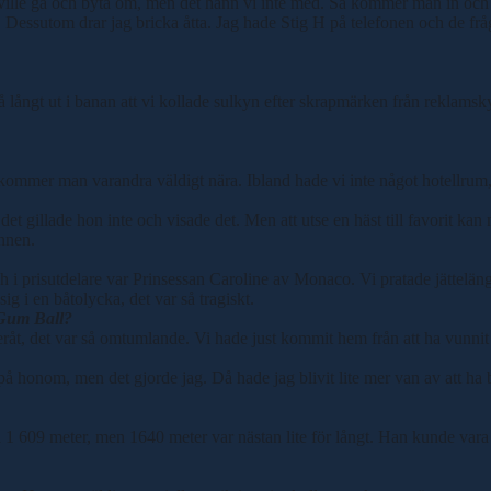
 ville gå och byta om, men det hann vi inte med. Så kommer man in och 
l. Dessutom drar jag bricka åtta. Jag hade Stig H på telefonen och de frå
så långt ut i banan att vi kollade sulkyn efter skrapmärken från rekla
 kommer man varandra väldigt nära. Ibland hade vi inte något hotellrum
et gillade hon inte och visade det. Men att utse en häst till favorit ka
innen.
och i prisutdelare var Prinsessan Caroline av Monaco. Vi pratade jätte
g i en båtolycka, det var så tragiskt.
 Gum Ball?
fteråt, det var så omtumlande. Vi hade just kommit hem från att ha vunn
honom, men det gjorde jag. Då hade jag blivit lite mer van av att ha b
a 1 609 meter, men 1640 meter var nästan lite för långt. Han kunde vara