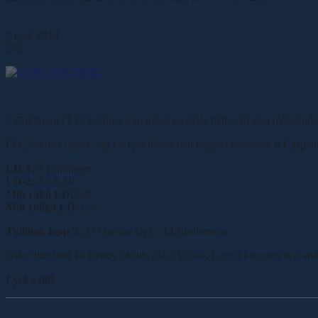
8 maj, 2014
272
5 Coldtown i LD-1 känns som minst en klass bättre än sina motståndare 
LD-2 är mer öppet. Jag tar fyra hästar och hoppas överleva: 4 Caspi
LD-1:
5 Coldtown
LD-2:
4,6,8,10
Min raka LD:
5-8
Min roliga LD:
5-4
Tvilling, lopp 3:
13 Qatrine Gel – 14 Rodionova
Glöm inte bort 14 Ready Steady Go i V65-6. Lopp i kroppen och andr
Lycka till!