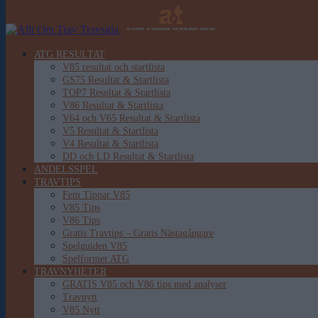
ATG RESULTAT
V85 resultat och startlista
GS75 Resultat & Startlista
TOP7 Resultat & Startlista
V86 Resultat & Startlista
V64 och V65 Resultat & Startlista
V5 Resultat & Startlista
V4 Resultat & Startlista
DD och LD Resultat & Startlista
ANDELSSPEL
TRAVTIPS
Fem Tippar V85
V85 Tips
V86 Tips
Gratis Travtips – Gratis Nästagångare
Spelguiden V85
Spelformer ATG
TRAVNYHETER
GRATIS V85 och V86 tips med analyser
Travnytt
V85 Nytt