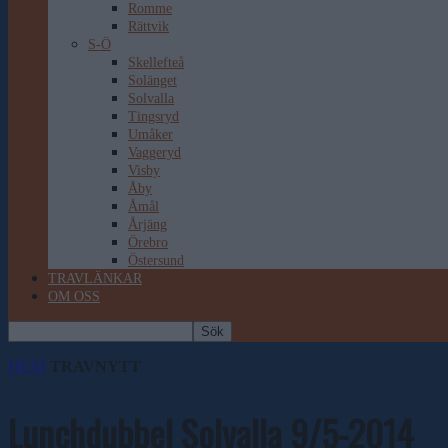
Romme
Rättvik
S-Ö
Skellefteå
Solänget
Solvalla
Tingsryd
Umåker
Vaggeryd
Visby
Åby
Åmål
Årjäng
Örebro
Östersund
TRAVLÄNKAR
OM OSS
HEM
TRAVNYTT
Lunchdubbel Solvalla 9/5-2014