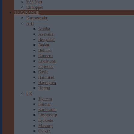
V86 Nytt
Elitloppet
TRAVBANOR
Kartöversikt
A-H
Arvika
Axevalla
Bergsåker
Boden
Bollnäs
Dannero
Eskilstuna
Färjestad
Gävle
Halmstad
Hagmyren
Hoting
I-R
Jägersro
Kalmar
Karlshamn
Lindesberg
Lycksele
Mantorp
Oviken