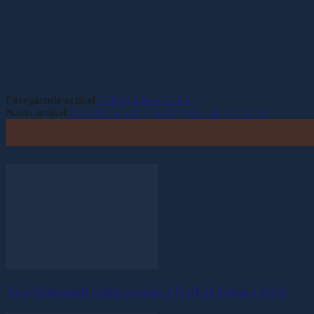
Dela
Föregående artikel
Elitloppsfilmen är klar
Nästa artikel
Ska Sebastian K gå en låg 1.09-tid på lördag?
Åke Svanstedt sjätte svensk i Hall of Fame i USA