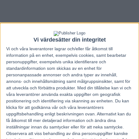
Vi värdesätter din integritet
Vi och våra
leverantorer
lagrar och/eller får åtkomst till
information på en enhet, exempelvis cookies, samt bearbetar
personuppgifter, exempelvis unika identifierare och
standardinformation som skickas av en enhet för
personanpassade annonser och andra typer av innehåll,
annons- och innehållsmätning samt målgruppsinsikter, samt för
att utveckla och förbättra produkter.
Med din tillåtelse kan vi och
våra leverantörer använda exakta uppgifter om geografisk
positionering och identifiering via skanning av enheten. Du kan
Hem
Travnytt
klicka för att godkänna vår och våra leverantörers
uppgiftsbehandling enligt beskrivningen ovan. Alternativt kan du
Main Stage starkast i finska miljonloppet
få åtkomst till mer detaljerad information och ändra dina
inställningar innan du samtycker eller för att neka samtycke.
30 juni, 2024
Observera att viss behandling av dina personuppgifter kanske
162