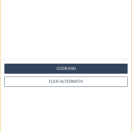
Återkallad licens för travtränare
7 augusti, 2026
Majblomster vann och kom lös
6 augusti, 2026
GODKÄNN
FLER ALTERNATIV
INGA KOMMENTARER
KOMMENTERA ARTIKELN