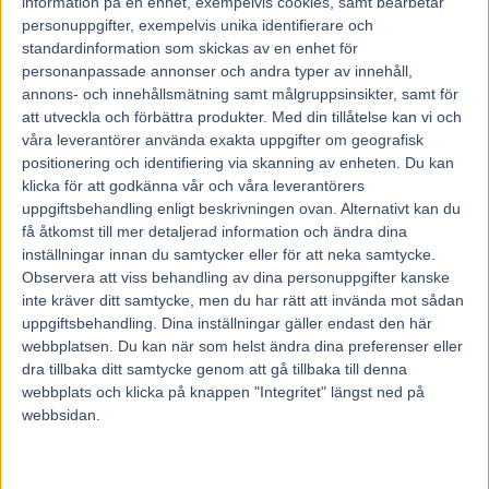
information på en enhet, exempelvis cookies, samt bearbetar
men får en brasklapp för att det blir bakifrån nu. Segrarna
personuppgifter, exempelvis unika identifierare och
är tagna i spets.
Red Hot Fire I.V.
kan öppna och gör säkert
standardinformation som skickas av en enhet för
ett försök att snuva tipsettan på ledningen. Ingen
personanpassade annonser och andra typer av innehåll,
annons- och innehållsmätning samt målgruppsinsikter, samt för
segermaskin kanske men gör det ändå bra i stort sett varje
att utveckla och förbättra produkter.
Med din tillåtelse kan vi och
gång. Hur mycket kan ett körspö hjälpa? Varning för
Carlos
våra leverantörer använda exakta uppgifter om geografisk
Texi
som är värd en tanke. Fint spår och snabb häst. Inte
positionering och identifiering via skanning av enheten. Du kan
omöjligt att Östman till och med snuvar övriga på
klicka för att godkänna vår och våra leverantörers
uppgiftsbehandling enligt beskrivningen ovan. Alternativt kan du
ledningen.
få åtkomst till mer detaljerad information och ändra dina
inställningar innan du samtycker eller för att neka samtycke.
✓
DD-systemet – 4 rader
Observera att viss behandling av dina personuppgifter kanske
inte kräver ditt samtycke, men du har rätt att invända mot sådan
uppgiftsbehandling. Dina inställningar gäller endast den här
DD-1:
9 Lome Annar.
webbplatsen. Du kan när som helst ändra dina preferenser eller
dra tillbaka ditt samtycke genom att gå tillbaka till denna
DD-2:
7–9–4–1.
webbplats och klicka på knappen "Integritet" längst ned på
webbsidan.
✓
Vem tar spets?