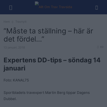
Hem
Travnytt
”Måste ta ställning – här är
det fördel…”
69
13 januari, 2018
Expertens DD-tips – söndag 14
januari
Foto: KANAL75
Sportbladets travexpert Martin Berg tippar Dagens
Dubbel.