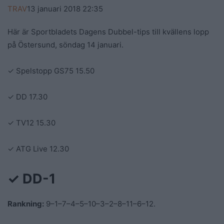
TRAV
13 januari 2018
22:35
Här är Sportbladets Dagens Dubbel-tips till kvällens lopp
på Östersund, söndag 14 januari.
✓
Spelstopp GS75 15.50
✓
DD 17.30
✓
TV12 15.30
✓
ATG Live 12.30
✓
DD-1
Rankning:
9–1–7–4–5–10–3–2–8–11–6–12.