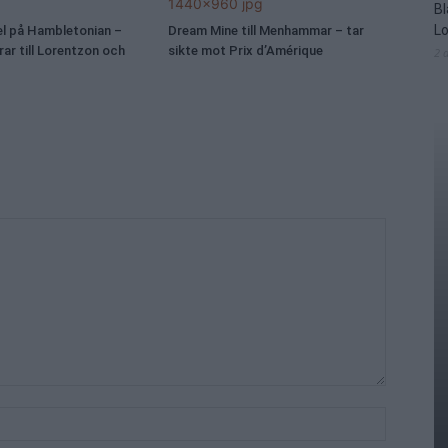
Bl
L
el på Hambletonian –
Dream Mine till Menhammar – tar
ar till Lorentzon och
sikte mot Prix d’Amérique
2 