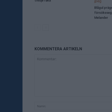
tredje raka
Blågul präg
försökssegr
Melander
KOMMENTERA ARTIKELN