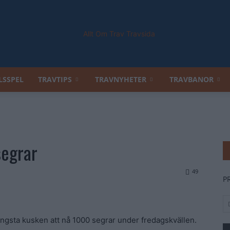
LSSPEL
TRAVTIPS
TRAVNYHETER
TRAVBANOR
Allt
segrar
Om
49
P
yngsta kusken att nå 1000 segrar under fredagskvällen.