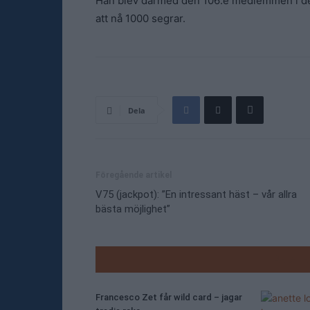
Han blev därmed den 106:e medlemmen i de
att nå 1000 segrar.
Dela
Föregående artikel
V75 (jackpot): ”En intressant häst – vår allra
bästa möjlighet”
RELATE
Francesco Zet får wild card – jagar