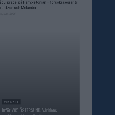
ågul prägel på Hambletonian – försökssegrar till
orentzon och Melander
augusti, 2026
V85 NYTT
V86 NYTT
Inför V85 ÖSTERSUND: Världens