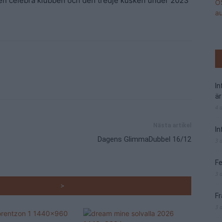
n celebra klubben och den tredje kusken under 2023
I
är
4 
Nästa artikel
In
Dagens GlimmaDubbel 16/12
3 
Fe
3 
RADE ARTIKLAR
>
Fr
3 