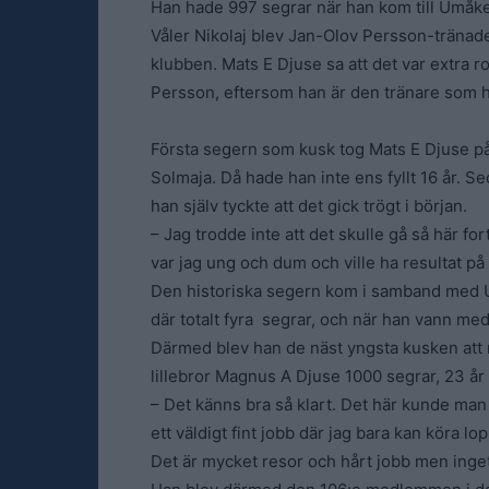
Han hade 997 segrar när han kom till Umåke
Våler Nikolaj blev Jan-Olov Persson-tränade
klubben. Mats E Djuse sa att det var extra r
Persson, eftersom han är den tränare som ha
Första segern som kusk tog Mats E Djuse p
Solmaja. Då hade han inte ens fyllt 16 år. Se
han själv tyckte att det gick trögt i början.
– Jag trodde inte att det skulle gå så här for
var jag ung och dum och ville ha resultat på
Den historiska segern kom i samband med U
där totalt fyra segrar, och när han vann med
Därmed blev han de näst yngsta kusken att n
lillebror Magnus A Djuse 1000 segrar, 23 å
– Det känns bra så klart. Det här kunde man i
ett väldigt fint jobb där jag bara kan köra l
Det är mycket resor och hårt jobb men inget 