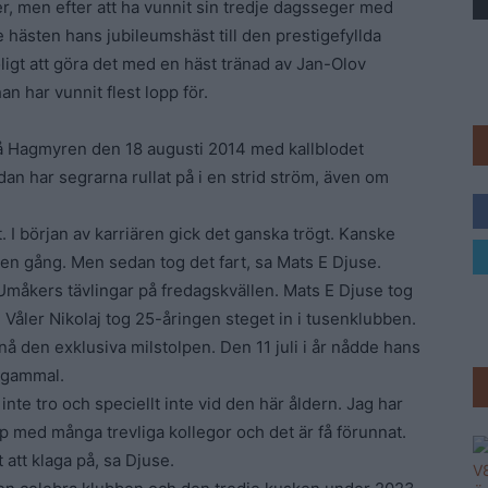
r, men efter att ha vunnit sin tredje dagsseger med
Trav
 hästen hans jubileumshäst till den prestigefyllda
oligt att göra det med en häst tränad av Jan-Olov
n har vunnit flest lopp för.
å Hagmyren den 18 augusti 2014 med kallblodet
dan har segrarna rullat på i en strid ström, även om
t. I början av karriären gick det ganska trögt. Kanske
 en gång. Men sedan tog det fart, sa Mats E Djuse.
måkers tävlingar på fredagskvällen. Mats E Djuse tog
 Våler Nikolaj tog 25-åringen steget in i tusenklubben.
å den exklusiva milstolpen. Den 11 juli i år nådde hans
r gammal.
nte tro och speciellt inte vid den här åldern. Jag har
opp med många trevliga kollegor och det är få förunnat.
att klaga på, sa Djuse.