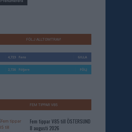
FÖLJ ALLTOMTRAV!
4,723
Fans
GILLA
2,726
Följare
FÖLJ
FEM TIPPAR V85
Fem tippar V85 till ÖSTERSUND
8 augusti 2026