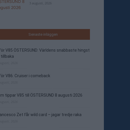
3 augusti, 2026
Senaste inläggen
nför V85 ÖSTERSUND: Världens snabbaste hingst
 tillbaka
augusti, 2026
för V86: Cruiser i comeback
augusti, 2026
m tippar V85 till ÖSTERSUND 8 augusti 2026
augusti, 2026
ancesco Zet får wild card – jagar tredje raka
augusti, 2026