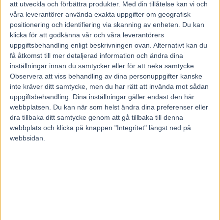
att utveckla och förbättra produkter.
Med din tillåtelse kan vi och
6. Onajetplane (Noel Daley)
våra leverantörer använda exakta uppgifter om geografisk
7. Maximus Mearas (Lucas Wallin)
positionering och identifiering via skanning av enheten. Du kan
klicka för att godkänna vår och våra leverantörers
Hambletonian, försök 3
uppgiftsbehandling enligt beskrivningen ovan. Alternativt kan du
få åtkomst till mer detaljerad information och ändra dina
1 609 meter autostart
inställningar innan du samtycker eller för att neka samtycke.
1. Nordic Catcher (Åke Svanstedt)
Observera att viss behandling av dina personuppgifter kanske
2. Hidalgo (Ron Burke)
inte kräver ditt samtycke, men du har rätt att invända mot sådan
3. Go Dog Go (Carter Pinske)
uppgiftsbehandling. Dina inställningar gäller endast den här
webbplatsen. Du kan när som helst ändra dina preferenser eller
4. Landing On Time (Rick Zeron)
dra tillbaka ditt samtycke genom att gå tillbaka till denna
5. Go Ahead Makemyday (Blake Macintosh)
webbplats och klicka på knappen "Integritet" längst ned på
6. The Rogue Prince (Lucas Wallin)
webbsidan.
7. Maryland (Marcus Melander)
Ladda ner
Lars-Ove Pettersson, Kanal 75