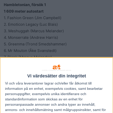
Hambletonian, försök 1
1 609 meter autostart
1. Fashion Green (Jim Campbell)
2. Emoticon Legacy (Luc Blais)
3. Meshuggah (Marcus Melander)
4. Monserrate (Andrew Harris)
5. Greenma (Trond Smedshammer)
6. Mr Mouton (Åke Svanstedt)
7. Blank (Marcus Melander)
Hambletonian, försök 2
Vi värdesätter din integritet
1 609 meter autostart
1. Grande Via (Andrew Harris)
Vi och våra
leverantorer
lagrar och/eller får åtkomst till
information på en enhet, exempelvis cookies, samt bearbetar
2. Gimpanzee Dancer (Christopher Beaver)
personuppgifter, exempelvis unika identifierare och
3. Gap Kronos (Åke Svanstedt)
standardinformation som skickas av en enhet för
4. Super Chapter (Marcus Melander)
personanpassade annonser och andra typer av innehåll,
5. Variegated (Marcus Melander)
annons- och innehållsmätning samt målgruppsinsikter, samt för