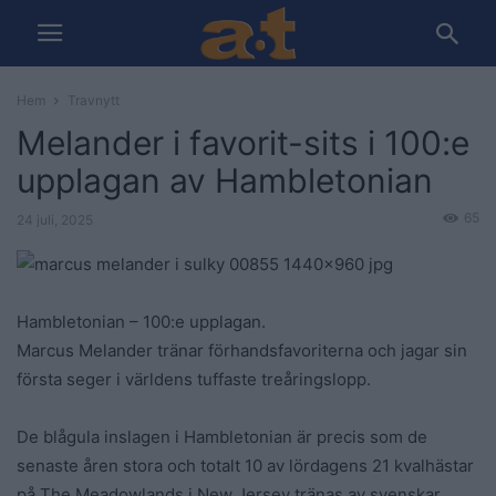
Hem
Travnytt
Melander i favorit-sits i 100:e
upplagan av Hambletonian
65
24 juli, 2025
Hambletonian – 100:e upplagan.
Marcus Melander tränar förhandsfavoriterna och jagar sin
första seger i världens tuffaste treåringslopp.
De blågula inslagen i Hambletonian är precis som de
senaste åren stora och totalt 10 av lördagens 21 kvalhästar
på The Meadowlands i New Jersey tränas av svenskar.