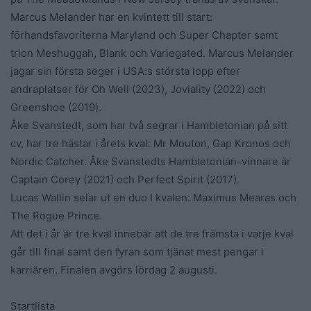
Marcus Melander har en kvintett till start:
förhandsfavoriterna Maryland och Super Chapter samt
trion Meshuggah, Blank och Variegated. Marcus Melander
jagar sin första seger i USA:s största lopp efter
andraplatser för Oh Well (2023), Joviality (2022) och
Greenshoe (2019).
Åke Svanstedt, som har två segrar i Hambletonian på sitt
cv, har tre hästar i årets kval: Mr Mouton, Gap Kronos och
Nordic Catcher. Åke Svanstedts Hambletonian-vinnare är
Captain Corey (2021) och Perfect Spirit (2017).
Lucas Wallin selar ut en duo I kvalen: Maximus Mearas och
The Rogue Prince.
Att det i år är tre kval innebär att de tre främsta i varje kval
går till final samt den fyran som tjänat mest pengar i
karriären. Finalen avgörs lördag 2 augusti.
Startlista