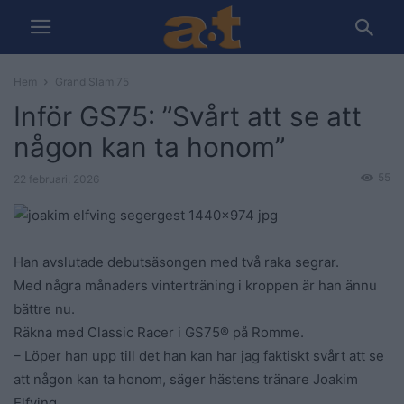
Hem
Grand Slam 75
Inför GS75: ”Svårt att se att
någon kan ta honom”
55
22 februari, 2026
Han avslutade debutsäsongen med två raka segrar.
Med några månaders vinterträning i kroppen är han ännu
bättre nu.
Räkna med Classic Racer i GS75® på Romme.
– Löper han upp till det han kan har jag faktiskt svårt att se
att någon kan ta honom, säger hästens tränare Joakim
Elfving.