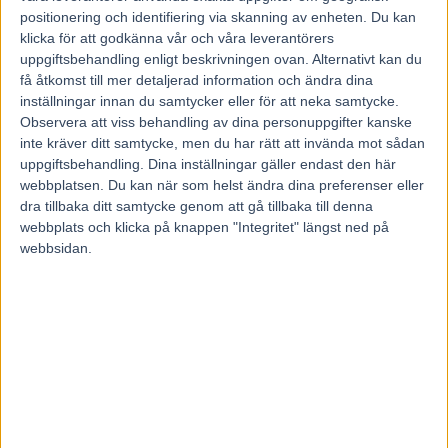
bra prestationer. Nu är det hennes distans, det är ett tag
positionering och identifiering via skanning av enheten. Du kan
sedan hon var ute på sprint och jag skulle gärna se henne i
klicka för att godkänna vår och våra leverantörers
uppgiftsbehandling enligt beskrivningen ovan. Alternativt kan du
ledningen. Det är därifrån hon har vunnit sina lopp och vi
få åtkomst till mer detaljerad information och ändra dina
får vara med och prova från början. Skulle hon komma till
inställningar innan du samtycker eller för att neka samtycke.
ledningen hoppas jag att hon är med och gör upp om det.
Observera att viss behandling av dina personuppgifter kanske
inte kräver ditt samtycke, men du har rätt att invända mot sådan
uppgiftsbehandling. Dina inställningar gäller endast den här
Klicka här för mer stallsnack och tips inför GS75 Romme
webbplatsen. Du kan när som helst ändra dina preferenser eller
dra tillbaka ditt samtycke genom att gå tillbaka till denna
Ladda ner
webbplats och klicka på knappen "Integritet" längst ned på
Ola Johansson, Kanal 75
webbsidan.
Föregående artikel
Nästa artikel