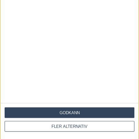
29 mars, 2026
INGA KOMMENTARER
KOMMENTERA ARTIKELN
GODKÄNN
FLER ALTERNATIV