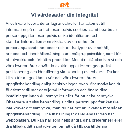
Vi värdesätter din integritet
Vi och våra
leverantorer
lagrar och/eller får åtkomst till
information på en enhet, exempelvis cookies, samt bearbetar
personuppgifter, exempelvis unika identifierare och
standardinformation som skickas av en enhet för
personanpassade annonser och andra typer av innehåll,
Föregående artikel
Nästa artikel
annons- och innehållsmätning samt målgruppsinsikter, samt för
Inför V75 ÖREBRO:
Inför V75 ÖREBRO:
att utveckla och förbättra produkter.
Med din tillåtelse kan vi och
Jakobssons flygmaskin kan
Uppstickare på hemmaplan
våra leverantörer använda exakta uppgifter om geografisk
fälla allt
positionering och identifiering via skanning av enheten. Du kan
klicka för att godkänna vår och våra leverantörers
uppgiftsbehandling enligt beskrivningen ovan. Alternativt kan du
RELATERADE ARTIKLAR
få åtkomst till mer detaljerad information och ändra dina
inställningar innan du samtycker eller för att neka samtycke.
Åke Svanstedt sjätte svensk i
Observera att viss behandling av dina personuppgifter kanske
Hall of Fame i USA
inte kräver ditt samtycke, men du har rätt att invända mot sådan
uppgiftsbehandling. Dina inställningar gäller endast den här
7 augusti, 2026
webbplatsen. Du kan när som helst ändra dina preferenser eller
dra tillbaka ditt samtycke genom att gå tillbaka till denna