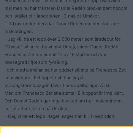
Francesco Zet var anmäld till ett sprinterlopp i Rättvik 5
maj men nu har tränaren Daniel Redén plockat bort honom
och istället blir årsdebuten 13 maj på Umåker.
Till Travronden berättar Daniel Redén om den ändrade
matchningen.
– Jag vill ha ett lopp över 2 000 meter som årsdebut för
”Frasse” så nu siktar vi mot Umeå, säger Daniel Redén.
Francesco Zet har vunnit 17 av 19 starter och var
obesegrad i fjol som fyraåring.
I och med anmälan så har oddset sänkts på Francesco Zet
som vinnare i Elitloppet och han är på
torsdagsförmiddagen favorit hos spelbolaget ATG.
Men om Francesco Zet ska starta i Elitloppet är inte klart.
Och Daniel Redén ger inga besked om hur matchningen
ser ut efter starten på Umåker.
– Nej, vi tar ett lopp i taget, säger han till Travronden.
Lars-Ove Pettersson, Kanal 75