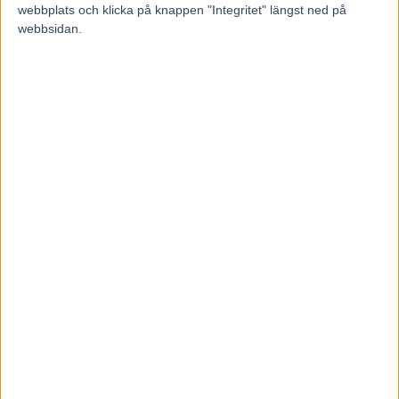
webbplats och klicka på knappen "Integritet" längst ned på
Återkallad licens för travtränare
webbsidan.
7 augusti, 2026
Majblomster vann och kom lös
6 augusti, 2026
INGA KOMMENTARER
KOMMENTERA ARTIKELN