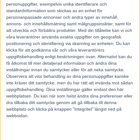
personuppgifter, exempelvis unika identifierare och
Okej, Kalmar kör ingen duell mellan Nuncio on On Track ­Piraten.
standardinformation som skickas av en enhet för
personanpassade annonser och andra typer av innehåll,
Men vad sägs om nya Spring Erom som klar i lägsta klassen?
annons- och innehållsmätning samt målgruppsinsikter, samt för
Och så dyker Rajesh Faces starka brorsa upp, Godzilla som häst.
att utveckla och förbättra produkter.
Med din tillåtelse kan vi och
våra leverantörer använda exakta uppgifter om geografisk
Han trampar ner de andra stackarna.
positionering och identifiering via skanning av enheten. Du kan
klicka för att godkänna vår och våra leverantörers
Jag vet inte om midsommar är den bästa travhelgen på året, det finns
uppgiftsbehandling enligt beskrivningen ovan. Alternativt kan du
ju fler såna och de avlöser varandra nu, men nog är det speciellt när
sommaren tar sats likt en längdhoppare och startlistorna är smockade
få åtkomst till mer detaljerad information och ändra dina
av löften?
inställningar innan du samtycker eller för att neka samtycke.
Observera att viss behandling av dina personuppgifter kanske
Att det sedan blir en och annan regnskur och torskbong vet vi
inte kräver ditt samtycke, men du har rätt att invända mot sådan
ju. Vem bryr sig, vi är ju svenskar och travspelare.
uppgiftsbehandling. Dina inställningar gäller endast den här
Förstapriset gick till Dalarna, Siljan och Rättvik (GS75) med Nuncio
webbplatsen. Du kan när som helst ändra dina preferenser eller
mot hemmastjärnan On Track Piraten i duell på lördagen och ett
dra tillbaka ditt samtycke genom att gå tillbaka till denna
fyraåringslopp som ser ut som något slags final för de bästa i landet.
webbplats och klicka på knappen "Integritet" längst ned på
Men det är alltså bara ett försök i Breeders Crown.
webbsidan.
Liten, stark och spänstig
V75-1:
Indoor Voices är liten, stark och spänstig och chansen är