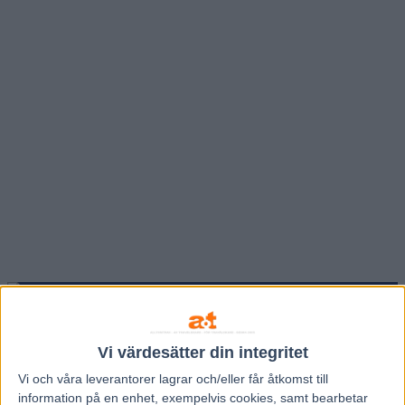
Hem
Travnytt
Nya Spring Erom är ruskigt fin – spikar!
Vi värdesätter din integritet
Vi och våra
leverantorer
lagrar och/eller får åtkomst till
23 juni, 2017
information på en enhet, exempelvis cookies, samt bearbetar
139