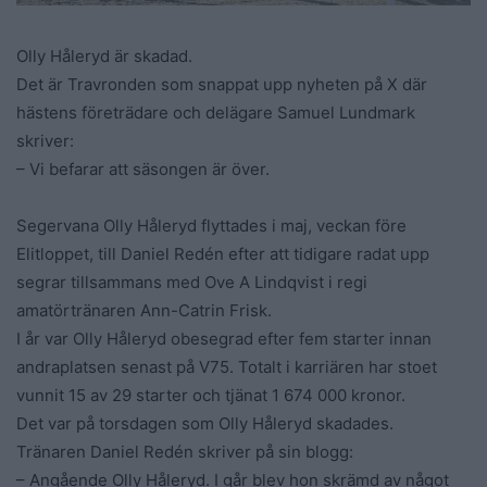
Olly Håleryd är skadad.
Det är Travronden som snappat upp nyheten på X där
hästens företrädare och delägare Samuel Lundmark
skriver:
– Vi befarar att säsongen är över.
Segervana Olly Håleryd flyttades i maj, veckan före
Elitloppet, till Daniel Redén efter att tidigare radat upp
segrar tillsammans med Ove A Lindqvist i regi
amatörtränaren Ann-Catrin Frisk.
I år var Olly Håleryd obesegrad efter fem starter innan
andraplatsen senast på V75. Totalt i karriären har stoet
vunnit 15 av 29 starter och tjänat 1 674 000 kronor.
Det var på torsdagen som Olly Håleryd skadades.
Tränaren Daniel Redén skriver på sin blogg:
– Angående Olly Håleryd. I går blev hon skrämd av något