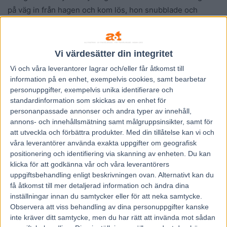
på väg in från hagen och kom lös, hon snubblade och
skrapade upp sig på sina knän. Vi valde det säkra och
skickade in henne till Uppsala och SLU så dom fick rengöra
ordentligt och sy ihop det lilla sår som blev. Sånt som kan
Vi värdesätter din integritet
hända, men hon är snart tillbaka i träning.
Vi och våra
leverantorer
lagrar och/eller får åtkomst till
information på en enhet, exempelvis cookies, samt bearbetar
Lars-Ove Pettersson, Kanal 75
personuppgifter, exempelvis unika identifierare och
standardinformation som skickas av en enhet för
personanpassade annonser och andra typer av innehåll,
annons- och innehållsmätning samt målgruppsinsikter, samt för
att utveckla och förbättra produkter.
Med din tillåtelse kan vi och
våra leverantörer använda exakta uppgifter om geografisk
positionering och identifiering via skanning av enheten. Du kan
klicka för att godkänna vår och våra leverantörers
uppgiftsbehandling enligt beskrivningen ovan. Alternativt kan du
Föregående artikel
Nästa artikel
få åtkomst till mer detaljerad information och ändra dina
Inför V75 Eskilstuna: Bergh
”En vanlig liten kusk som
inställningar innan du samtycker eller för att neka samtycke.
vill till ledningen – ”Riktigt kul
vunnit sju segrar”
Observera att viss behandling av dina personuppgifter kanske
med spåret”
inte kräver ditt samtycke, men du har rätt att invända mot sådan