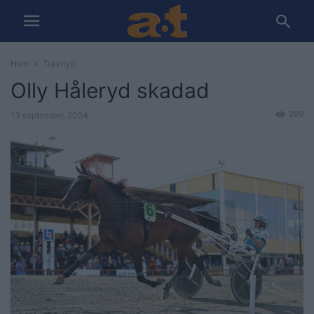
Hem
Travnytt
Olly Håleryd skadad
289
13 september, 2024