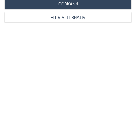
GODKÄNN
next time I comment.
FLER ALTERNATIV
Denna webbplats använder Akismet för att minska skräppost.
Lär dig om hur din kommentarsdata bearbetas
.