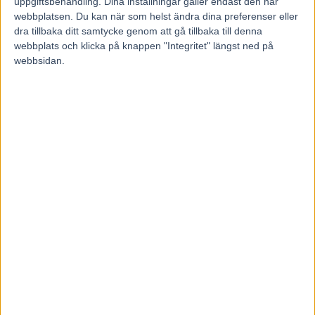
uppgiftsbehandling. Dina inställningar gäller endast den här
webbplatsen. Du kan när som helst ändra dina preferenser eller
RELATERADE ARTIKLAR
dra tillbaka ditt samtycke genom att gå tillbaka till denna
webbplats och klicka på knappen "Integritet" längst ned på
Majblomster vann och kom lös
webbsidan.
6 augusti, 2026
Francesco Zet får wild card –
jagar tredje raka
3 augusti, 2026
Blågul prägel på Hambletonian –
försökssegrar till Lorentzon och
Melander
2 augusti, 2026
INGA KOMMENTARER