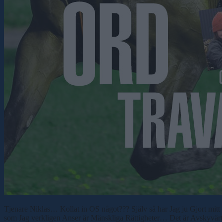
Tjenare Niklas… Kollat in OS något??? Själv så har Jag ju Gjort mitt
som Jag verkligen Anser är Mänskliga Rättigheter… Det är Avskyvär