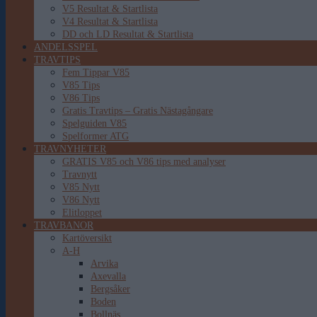
V5 Resultat & Startlista
V4 Resultat & Startlista
DD och LD Resultat & Startlista
ANDELSSPEL
TRAVTIPS
Fem Tippar V85
V85 Tips
V86 Tips
Gratis Travtips – Gratis Nästagångare
Spelguiden V85
Spelformer ATG
TRAVNYHETER
GRATIS V85 och V86 tips med analyser
Travnytt
V85 Nytt
V86 Nytt
Elitloppet
TRAVBANOR
Kartöversikt
A-H
Arvika
Axevalla
Bergsåker
Boden
Bollnäs