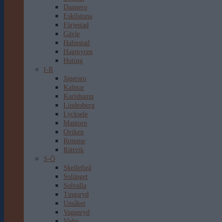
Dannero
Eskilstuna
Färjestad
Gävle
Halmstad
Hagmyren
Hoting
I-R
Jägersro
Kalmar
Karlshamn
Lindesberg
Lycksele
Mantorp
Oviken
Romme
Rättvik
S-Ö
Skellefteå
Solänget
Solvalla
Tingsryd
Umåker
Vaggeryd
Visby