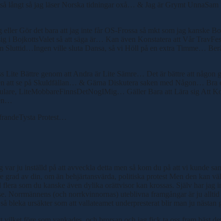
å långt så jag läser Norska tidningar oxå… & Jag är Grymt UnnaSam m
ller Gör det bara att jag inte får OS-Frossa så mkt som jag kanske B
 sig i BojkottsValet så att säga är… Kan även Konstatera att Vår TravF
utom Sluttid…Ingen ville sluta Dansa, så vi Höll på en extra Timme… Be
ite Bättre genom att Andra är Lite Sämre… Det är bättre att någon gör 
igen att se på Skuldfällan… & Gärna Diskutera saken med Någon… Bra
Fulare, LiteMobbareFinnsDetNogIMig… Gäller Bara att Lära sig Att Kon
den…
frandeTysta Protest…
ag var ju inställd på att avveckla detta men så kom du på att vi kunde s
rre grad av din, om än behjärtansvärda, politiska protest Men den kan väl
d flera som du kanske även dylika orättvisor kan krossas. Själv har jag i
e. Norrmännens (och norrkvinnornas) uteblivna framgångar är ju alltid en
så bleka ursäkter som att vallateamet underpresterat blir man ju nästan g
 vilket före som vankades, och brorsan och jag fick ta oss fram bäst det 