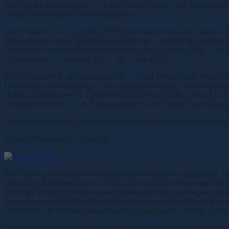
Alla Norska Förnedringar… Vi snackar om Njutit… Det har tom gått s
Deras Grymt Kränkta SkidHeder(Hehe)
Men Frågan är då… Gör Min TV-Bojkott någon Nytta för Saken i Sig e
tänkte att man kanske skulle kunna få ett svar… medans tid att ändra
Sikte (Vilket vi är lite Kända för faktiskt), alla Tidsplaner Hölls… 
responsen blev… men vad Trist… Blev som ställd…
Men det kanske är så vi människor är… Vi har Behov av att Känna oss L
Lyckad själv, av bara farten… Har nog oxå det i mig… Gillar näml
att Vara Utrustad med en Liten NorthugiskVinnarSkalle… eller Lite 
Fortsätta Bojkotten… och Smygläsa allt OS som Finns i CyberRym
Hoppas bara att den OSympatiske Putin Uppmärksammar min Uppof
Njut av Måndagen!!! // Catarina
Tja Catarina! Oj det känns en aning ovant att sitta och blogga igen. J
tyvärr inte att Putinregimens vara eller inte vara påverkas i någon stö
och dygd. Det är ju ett eftersträvat karaktärsdrag du uppvisar, och me
lagom doser av OS-utbudet, endast begränsat av mitt eget svala intress
och förhöjer de svenska skidprestationerna ytterligare. Och när de har 
När jag var liten gnuggade morsan laggarna med ett stearinljus, oavsett