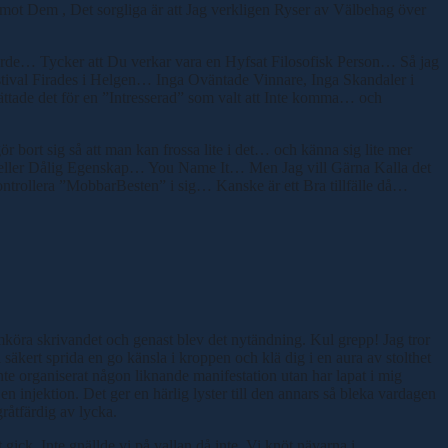
ot Dem , Det sorgliga är att Jag verkligen Ryser av Välbehag över
orde… Tycker att Du verkar vara en Hyfsat Filosofisk Person… Så jag
estival Firades i Helgen… Inga Oväntade Vinnare, Inga Skandaler i
rättade det för en ”Intresserad” som valt att Inte komma… och
bort sig så att man kan frossa lite i det… och känna sig lite mer
 eller Dålig Egenskap… You Name It… Men Jag vill Gärna Kalla det
trollera ”MobbarBesten” i sig… Kanske är ett Bra tillfälle då…
amköra skrivandet och genast blev det nytändning. Kul grepp! Jag tror
 säkert sprida en go känsla i kroppen och klä dig i en aura av stolthet
nte organiserat någon liknande manifestation utan har lapat i mig
 injektion. Det ger en härlig lyster till den annars så bleka vardagen
råtfärdig av lycka.
gick. Inte gnällde vi på vallan då inte. Vi knöt nävarna i