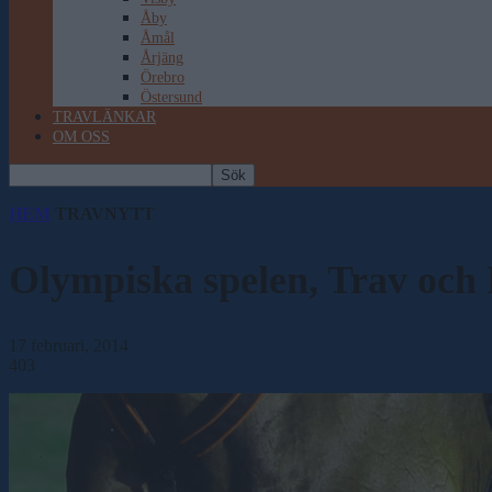
Åby
Åmål
Årjäng
Örebro
Östersund
TRAVLÄNKAR
OM OSS
HEM
TRAVNYTT
Olympiska spelen, Trav och P
17 februari, 2014
403