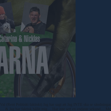
 Val (Rent Politiskt faktiskt) Jag har sagt att Jag INTE ska se sändnin
t… & Jag har faktisk hållit mig… Har inte sett en endaste sekund… 