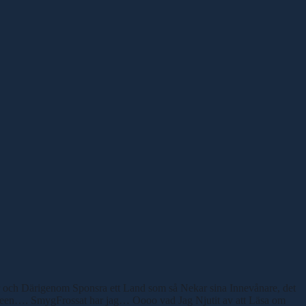
gar och Därigenom Sponsra ett Land som så Nekar sina Innevånare, det
Meeen…. SmygFrossat har jag… Oooo vad Jag Njutit av att Läsa om