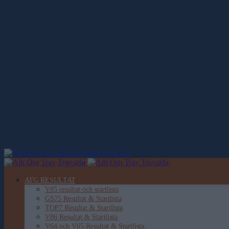
Allt Om Trav
ATG RESULTAT
V85 resultat och startlista
GS75 Resultat & Startlista
TOP7 Resultat & Startlista
V86 Resultat & Startlista
V64 och V65 Resultat & Startlista