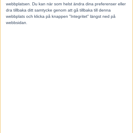
Föregående artikel
Nästa artikel
webbplatsen. Du kan när som helst ändra dina preferenser eller
Inför V75: Peter Untersteiner
Inför GS75: Den
dra tillbaka ditt samtycke genom att gå tillbaka till denna
hoppas att konkurrenterna
toppstammade dyrgripen
webbplats och klicka på knappen "Integritet" längst ned på
kör musten ur varandra
har börjat karriären på bästa
webbsidan.
sätt
RELATERADE ARTIKLAR
Majblomster vann och kom lös
6 augusti, 2026
Francesco Zet får wild card –
jagar tredje raka
3 augusti, 2026
Blågul prägel på Hambletonian –