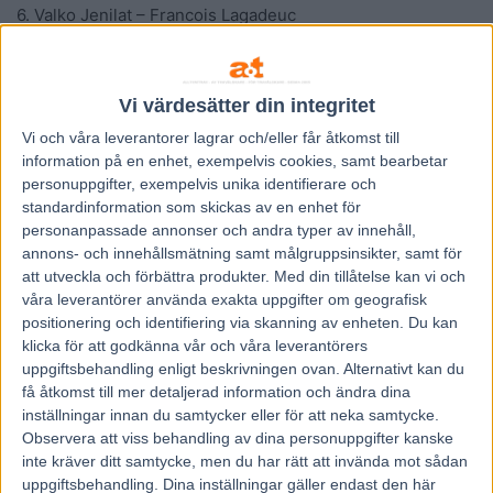
6. Valko Jenilat – Francois Lagadeuc
7. Delia du Pommereux – Damien Bonne
8. Billie de Montfort – Gabriele Gelormini
9. Looking Superb – Jean Michel Bazire
Vi värdesätter din integritet
10.Tessy d’Ete – Franck Nivard
Vi och våra
leverantorer
lagrar och/eller får åtkomst till
11.Orlando Jet – Rudolf Haller
information på en enhet, exempelvis cookies, samt bearbetar
personuppgifter, exempelvis unika identifierare och
12.Cobra Bleu – Pierre Vercruysse
standardinformation som skickas av en enhet för
13.Detroit Castelets – Matthieu Abrivard
personanpassade annonser och andra typer av innehåll,
Förstapris:
785 000 kronor
annons- och innehållsmätning samt målgruppsinsikter, samt för
att utveckla och förbättra produkter.
Med din tillåtelse kan vi och
våra leverantörer använda exakta uppgifter om geografisk
Ola Johansson, Kanal 75
positionering och identifiering via skanning av enheten. Du kan
klicka för att godkänna vår och våra leverantörers
uppgiftsbehandling enligt beskrivningen ovan. Alternativt kan du
få åtkomst till mer detaljerad information och ändra dina
inställningar innan du samtycker eller för att neka samtycke.
Observera att viss behandling av dina personuppgifter kanske
inte kräver ditt samtycke, men du har rätt att invända mot sådan
uppgiftsbehandling. Dina inställningar gäller endast den här