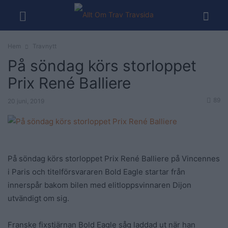
Hem
Travnytt
På söndag körs storloppet
Prix René Balliere
89
20 juni, 2019
På söndag körs storloppet Prix René Balliere på Vincennes
i Paris och titelförsvararen Bold Eagle startar från
innerspår bakom bilen med elitloppsvinnaren Dijon
utvändigt om sig.
Franske fixstjärnan Bold Eagle såg laddad ut när han