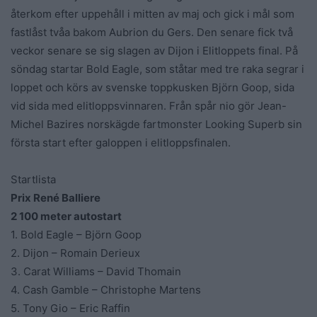
återkom efter uppehåll i mitten av maj och gick i mål som
fastlåst tvåa bakom Aubrion du Gers. Den senare fick två
veckor senare se sig slagen av Dijon i Elitloppets final. På
söndag startar Bold Eagle, som ståtar med tre raka segrar i
loppet och körs av svenske toppkusken Björn Goop, sida
vid sida med elitloppsvinnaren. Från spår nio gör Jean-
Michel Bazires norskägde fartmonster Looking Superb sin
första start efter galoppen i elitloppsfinalen.
Startlista
Prix René Balliere
2 100 meter autostart
1. Bold Eagle – Björn Goop
2. Dijon – Romain Derieux
3. Carat Williams – David Thomain
4. Cash Gamble – Christophe Martens
5. Tony Gio – Eric Raffin