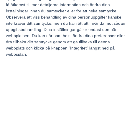
Form: 9
få åtkomst till mer detaljerad information och ändra dina
Kommentar:
Temperamentsfull tuffing som tidigare var närmast
inställningar innan du samtycker eller för att neka samtycke.
ohanterbar på tävlingsdagar, men funnit harmoni med sin
Observera att viss behandling av dina personuppgifter kanske
ponnykompis Frej. Kom igång som fyraåring då han bland annat
inte kräver ditt samtycke, men du har rätt att invända mot sådan
slutade trea i Europaderbyt. Fick femåringssäsongen spolierad av en
uppgiftsbehandling. Dina inställningar gäller endast den här
svår ligamentskada men reste sig och har sedan comebacken
webbplatsen. Du kan när som helst ändra dina preferenser eller
utvecklats konstant och etablerat sig i eliten. Gick inte vidare från
dra tillbaka ditt samtycke genom att gå tillbaka till denna
spår åtta i försöket förra året men ges nu en ny chans efter
respektingivande seger från positionen utvändigt om ledaren i ena
webbplats och klicka på knappen "Integritet" längst ned på
upplagan av Meadow Roads lopp.
webbsidan.
3 Disco Volante – Sverige
Kön: valack
Ålder: 7 år
Tränare: Stefan Melander, Sverige
Kusk: Carl Johan Jepson
Ägare: Stall Courant, Sverige
Rekord: 1.09,9
Insprungna pengar: 4 305 665 kronor
Segerprocent: 41
Största seger: C Th Ericssons Memorial, Jägersro 2020
Egenskaper
Styrka: 7
Speed: 7