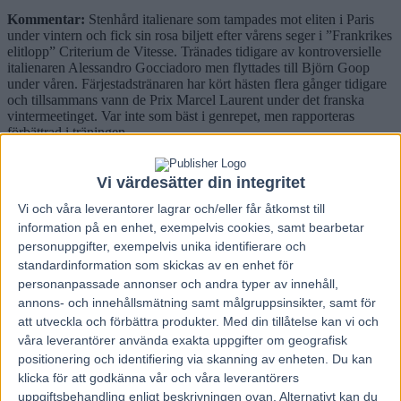
Kommentar:
Stenhård italienare som tampades mot eliten i Paris
under vintern och fick sin rosa biljett efter vårens seger i ”Frankrikes
elitlopp” Criterium de Vitesse. Tränades tidigare av kontroversielle
italienaren Alessandro Gocciadoro men flyttades till Björn Goop
under våren. Färjestadstränaren har kört hästen flera gånger tidigare
och tillsammans vann de Prix Marcel Laurent under det franska
vintermeetinget. Var inte som bäst i genrepet, men rapporteras
förbättrad i träningen.
2 Sorbet – Sverige
Kön: hingst
Vi värdesätter din integritet
Ålder: 9 år
Vi och våra
leverantorer
lagrar och/eller får åtkomst till
Tränare: Daniel Redén, Sverige
Kusk: Per Linderoth
information på en enhet, exempelvis cookies, samt bearbetar
Ägare: Stall Zet, Sverige
personuppgifter, exempelvis unika identifierare och
Rekord: 1.09,8
standardinformation som skickas av en enhet för
Insprungna pengar: 6 621 026 kronor
personanpassade annonser och andra typer av innehåll,
Segerprocent: 29
annons- och innehållsmätning samt målgruppsinsikter, samt för
Största seger: H.K.H. Prins Daniels lopp, Gävle 2019
att utveckla och förbättra produkter.
Med din tillåtelse kan vi och
Egenskaper
våra leverantörer använda exakta uppgifter om geografisk
Styrka: 8
positionering och identifiering via skanning av enheten. Du kan
Speed: 7
klicka för att godkänna vår och våra leverantörers
Startsnabbhet: 8
uppgiftsbehandling enligt beskrivningen ovan. Alternativt kan du