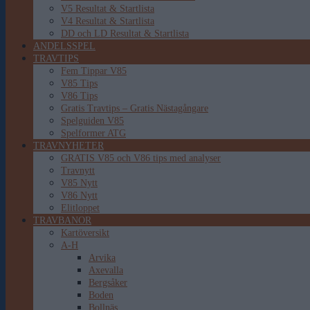
V5 Resultat & Startlista
V4 Resultat & Startlista
DD och LD Resultat & Startlista
ANDELSSPEL
TRAVTIPS
Fem Tippar V85
V85 Tips
V86 Tips
Gratis Travtips – Gratis Nästagångare
Spelguiden V85
Spelformer ATG
TRAVNYHETER
GRATIS V85 och V86 tips med analyser
Travnytt
V85 Nytt
V86 Nytt
Elitloppet
TRAVBANOR
Kartöversikt
A-H
Arvika
Axevalla
Bergsåker
Boden
Bollnäs