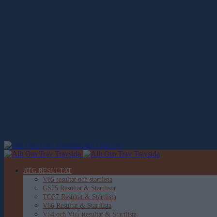
Allt Om Trav
ATG RESULTAT
V85 resultat och startlista
GS75 Resultat & Startlista
TOP7 Resultat & Startlista
V86 Resultat & Startlista
V64 och V65 Resultat & Startlista