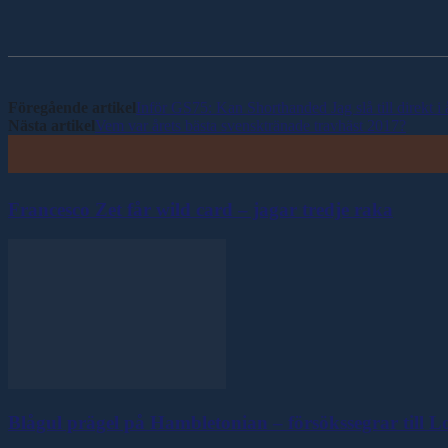
Dela
Föregående artikel
Inför GS75: Kan Shorthanded Jag slå till direkt i
Nästa artikel
Vem var årets bästa svensktränade travhäst 2017?
Francesco Zet får wild card – jagar tredje raka
Blågul prägel på Hambletonian – försökssegrar till 