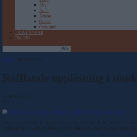
Åby
Åmål
Årjäng
Örebro
Östersund
TRAVLÄNKAR
OM OSS
HEM
TRAVNYTT
Rafflande upplösning i sönd
19 februari, 2018
104
Det blev en rafflande upplösning i söndagens kallblodslopp på Vince
Målkameran visade att finske Josveis slagit sig förbi svenske Tand Tuff 