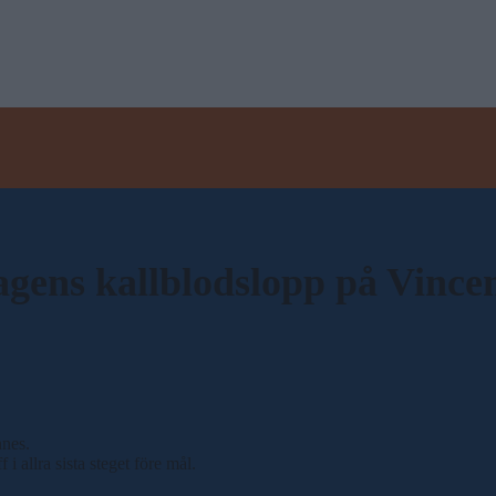
agens kallblodslopp på Vince
nnes.
i allra sista steget före mål.