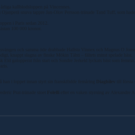
 årliga kallblodsloppen på Vincennes.
Ojanperä snuva tappre Jan-Olov Persson-tränade Tand Tuff, som hade gått
loppen i Paris sedan 2012.
nästan 100 000 kronor.
slutsvängen och samma öde drabbade Hallsta Vinnex och Magnus O Jons
igt, knappt slagna av finske Mökin Tähti – fältets minst spelade häst.
sk Eld galopperat från start och Sondre Jerkeld lyckats bäst som femma.
aris.
han i loppet innan styrt sin franskfödde femåring
Diaghilev
till förs
rederic Prat-tränade stoet
Folelli
efter en vaken styrning av Alexandre A