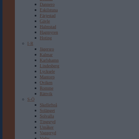
Dannero
Eskilstuna
Färjestad
Gävle
Halmstad
Hagmyren
Hoting
I-R
Jägersro
Kalmar
Karlshamn
Lindesberg
Lycksele
Mantorp
Oviken
Romme
Rättvik
S-Ö
Skellefteå
Solänget
Solvalla
Tingsryd
Umåker
Vaggeryd
Visby