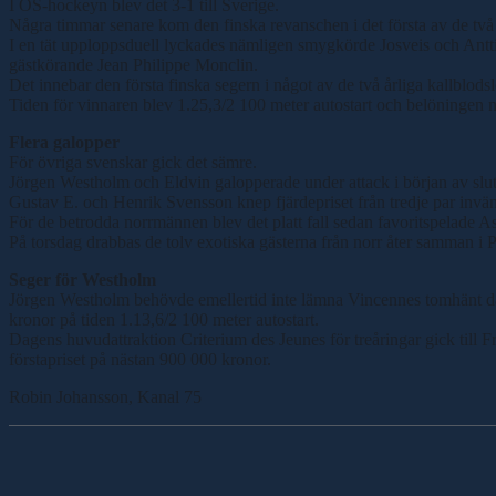
I OS-hockeyn blev det 3-1 till Sverige.
Några timmar senare kom den finska revanschen i det första av de två
I en tät upploppsduell lyckades nämligen smygkörde Josveis och Antti 
gästkörande Jean Philippe Monclin.
Det innebar den första finska segern i något av de två årliga kallblods
Tiden för vinnaren blev 1.25,3/2 100 meter autostart och belöningen 
Flera galopper
För övriga svenskar gick det sämre.
Jörgen Westholm och Eldvin galopperade under attack i början av 
Gustav E. och Henrik Svensson knep fjärdepriset från tredje par invänd
För de betrodda norrmännen blev det platt fall sedan favoritspelade A
På torsdag drabbas de tolv exotiska gästerna från norr åter samman i P
Seger för Westholm
Jörgen Westholm behövde emellertid inte lämna Vincennes tomhänt då 
kronor på tiden 1.13,6/2 100 meter autostart.
Dagens huvudattraktion Criterium des Jeunes för treåringar gick till F
förstapriset på nästan 900 000 kronor.
Robin Johansson, Kanal 75