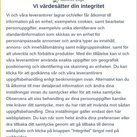
Vi värdesätter din integritet
Vi och våra
leverantorer
lagrar och/eller får åtkomst till
information på en enhet, exempelvis cookies, samt bearbetar
personuppgifter, exempelvis unika identifierare och
standardinformation som skickas av en enhet för
personanpassade annonser och andra typer av innehåll,
annons- och innehållsmätning samt målgruppsinsikter, samt för
att utveckla och förbättra produkter.
Med din tillåtelse kan vi och
våra leverantörer använda exakta uppgifter om geografisk
positionering och identifiering via skanning av enheten. Du kan
klicka för att godkänna vår och våra leverantörers
uppgiftsbehandling enligt beskrivningen ovan. Alternativt kan du
få åtkomst till mer detaljerad information och ändra dina
inställningar innan du samtycker eller för att neka samtycke.
Observera att viss behandling av dina personuppgifter kanske
Hem
Travnytt
inte kräver ditt samtycke, men du har rätt att invända mot sådan
uppgiftsbehandling. Dina inställningar gäller endast den här
Rekordet: Såldes för tre miljoner
webbplatsen. Du kan när som helst ändra dina preferenser eller
dra tillbaka ditt samtycke genom att gå tillbaka till denna
25 juli, 2017
webbplats och klicka på knappen "Integritet" längst ned på
80
webbsidan.