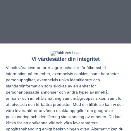
Vi värdesätter din integritet
Vi och våra
leverantorer
lagrar och/eller får åtkomst till
information på en enhet, exempelvis cookies, samt bearbetar
personuppgifter, exempelvis unika identifierare och
standardinformation som skickas av en enhet för
personanpassade annonser och andra typer av innehåll,
annons- och innehållsmätning samt målgruppsinsikter, samt för
Hem
V85 Nytt
att utveckla och förbättra produkter.
Med din tillåtelse kan vi och
Riordan har heta utmanare i Hugo
våra leverantörer använda exakta uppgifter om geografisk
positionering och identifiering via skanning av enheten. Du kan
Åbergs
klicka för att godkänna vår och våra leverantörers
uppgiftsbehandling enligt beskrivningen ovan. Alternativt kan du