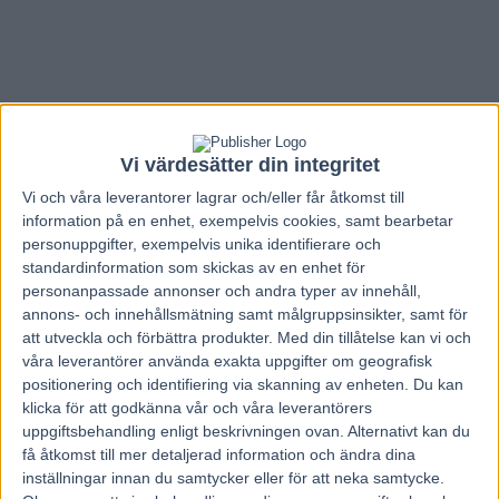
Vi värdesätter din integritet
Vi och våra
leverantorer
lagrar och/eller får åtkomst till
information på en enhet, exempelvis cookies, samt bearbetar
personuppgifter, exempelvis unika identifierare och
standardinformation som skickas av en enhet för
personanpassade annonser och andra typer av innehåll,
annons- och innehållsmätning samt målgruppsinsikter, samt för
att utveckla och förbättra produkter.
Med din tillåtelse kan vi och
våra leverantörer använda exakta uppgifter om geografisk
Hem
Travnytt
positionering och identifiering via skanning av enheten. Du kan
klicka för att godkänna vår och våra leverantörers
Satt på restaurangen – tog hem 3,1 milj
uppgiftsbehandling enligt beskrivningen ovan. Alternativt kan du
kr
få åtkomst till mer detaljerad information och ändra dina
inställningar innan du samtycker eller för att neka samtycke.