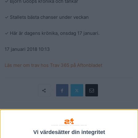
✓
Björn Goops krönika och tankar
✓
Stallets bästa chanser under veckan
✓
Här är dagens krönika, onsdag 17 januari.
17 januari 2018
10:13
Läs mer om trav hos Trav 365 på Aftonbladet
Föregående artikel
Nästa artikel
”Det blir upp till bevis för de
Wallenius-Kleberg: ”Fånigt
Vi värdesätter din integritet
övriga”
vad lika…”