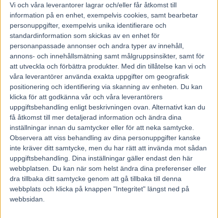
Vi och våra
leverantorer
lagrar och/eller får åtkomst till
information på en enhet, exempelvis cookies, samt bearbetar
RELATERADE ARTIKLAR
personuppgifter, exempelvis unika identifierare och
standardinformation som skickas av en enhet för
personanpassade annonser och andra typer av innehåll,
Åke Svanstedt sjätte svensk i
annons- och innehållsmätning samt målgruppsinsikter, samt för
Hall of Fame i USA
att utveckla och förbättra produkter.
Med din tillåtelse kan vi och
7 augusti, 2026
våra leverantörer använda exakta uppgifter om geografisk
positionering och identifiering via skanning av enheten. Du kan
klicka för att godkänna vår och våra leverantörers
Återkallad licens för travtränare
uppgiftsbehandling enligt beskrivningen ovan. Alternativt kan du
få åtkomst till mer detaljerad information och ändra dina
7 augusti, 2026
inställningar innan du samtycker eller för att neka samtycke.
Observera att viss behandling av dina personuppgifter kanske
inte kräver ditt samtycke, men du har rätt att invända mot sådan
uppgiftsbehandling. Dina inställningar gäller endast den här
Majblomster vann och kom lös
webbplatsen. Du kan när som helst ändra dina preferenser eller
6 augusti, 2026
dra tillbaka ditt samtycke genom att gå tillbaka till denna
webbplats och klicka på knappen "Integritet" längst ned på
webbsidan.