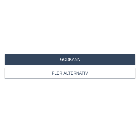
Save my name, email, and website in this browser for the
next time I comment.
Denna webbplats använder Akismet för att minska skräppost.
Lär dig om hur din kommentarsdata bearbetas
.
GODKÄNN
FLER ALTERNATIV