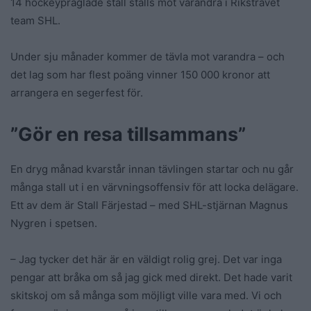
14 hockeypräglade stall ställs mot varandra i Rikstravet
team SHL.
Under sju månader kommer de tävla mot varandra – och
det lag som har flest poäng vinner 150 000 kronor att
arrangera en segerfest för.
”Gör en resa tillsammans”
En dryg månad kvarstår innan tävlingen startar och nu går
många stall ut i en värvningsoffensiv för att locka delägare.
Ett av dem är Stall Färjestad – med SHL-stjärnan Magnus
Nygren i spetsen.
– Jag tycker det här är en väldigt rolig grej. Det var inga
pengar att bråka om så jag gick med direkt. Det hade varit
skitskoj om så många som möjligt ville vara med. Vi och