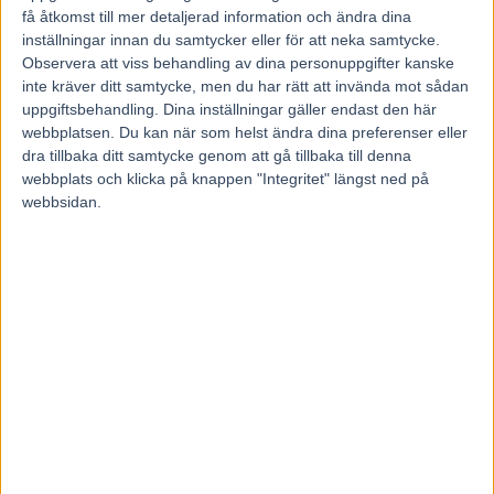
få åtkomst till mer detaljerad information och ändra dina
inställningar innan du samtycker eller för att neka samtycke.
– Jag tror att det kommer bli bra och hoppas att vi får så
Observera att viss behandling av dina personuppgifter kanske
många ägare som möjligt. Jag uppmanar verkligen alla som
inte kräver ditt samtycke, men du har rätt att invända mot sådan
uppgiftsbehandling. Dina inställningar gäller endast den här
stort som smått vill gå med i det här. Det kommer att bli
webbplatsen. Du kan när som helst ändra dina preferenser eller
riktigt roligt.
dra tillbaka ditt samtycke genom att gå tillbaka till denna
Se nedan för fakta Rikstravet team SHL
webbplats och klicka på knappen "Integritet" längst ned på
webbsidan.
Läs mer hos Trav 365 på Aftonbladet
SHL-stjärnans
uppmaning –
till sina fans