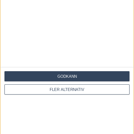
2 augusti, 2026
INGA KOMMENTARER
KOMMENTERA ARTIKELN
GODKÄNN
FLER ALTERNATIV