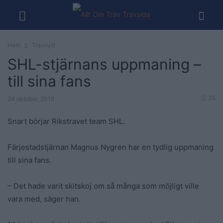
Hem
Travnytt
SHL-stjärnans uppmaning –
till sina fans
35
24 oktober, 2016
Snart börjar Rikstravet team SHL.
Färjestadstjärnan Magnus Nygren har en tydlig uppmaning
till sina fans.
– Det hade varit skitskoj om så många som möjligt ville
vara med, säger han.