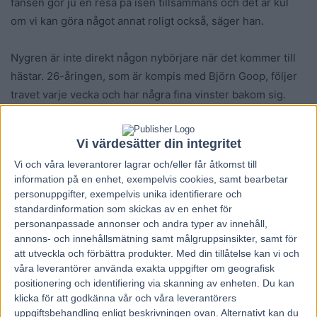
fansen gör ju en resa på isen tillsammans och det är kul
om vi kan göra något annat roligt också, säger han.
Nygren är inte direkt någon nybörjare när det kommer till
hästar. 26-åringen, som är kompis med Björn Goop, följer
travet varje vecka och har några fina vinster bakom sig.
– Som mest har jag och de i laget vunnit 50 000 kronor.
Vi värdesätter din integritet
Men mer än så har det inte blivit, vi väntar fortfarande på
Vi och våra
leverantorer
lagrar och/eller får åtkomst till
den stora jackpotten, säger han.
information på en enhet, exempelvis cookies, samt bearbetar
personuppgifter, exempelvis unika identifierare och
Vem är mest kunnig inom trav i Färjestad?
standardinformation som skickas av en enhet för
personanpassade annonser och andra typer av innehåll,
annons- och innehållsmätning samt målgruppsinsikter, samt för
– Jag skulle säga att det är Mikael Wikstrand. Han är
att utveckla och förbättra produkter.
Med din tillåtelse kan vi och
mycket mer kunnig och intresserad än vad jag är. Vi brukar
våra leverantörer använda exakta uppgifter om geografisk
göra system på helgerna tillsammans.
positionering och identifiering via skanning av enheten. Du kan
klicka för att godkänna vår och våra leverantörers
uppgiftsbehandling enligt beskrivningen ovan. Alternativt kan du
Vad tror du om era chanser i Rikstravet?