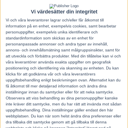
hästintresset på egen hand och den första hästen skaffade
hon 15 år gammal, en som hon själv jobbat ihop till och
Vi värdesätter din integritet
betalade 500 kronor för. Efter en senare utbildning på
Vi och våra
leverantorer
lagrar och/eller får åtkomst till
travgymnasiet Wången har det vuxit succesivt, dit hon är i
information på en enhet, exempelvis cookies, samt bearbetar
dag.
personuppgifter, exempelvis unika identifierare och
standardinformation som skickas av en enhet för
personanpassade annonser och andra typer av innehåll,
– Jag har i alla fall inte fått något gratis. Man har fått kämpa
annons- och innehållsmätning samt målgruppsinsikter, samt för
för allting och det tror jag gör att man utvecklas som
att utveckla och förbättra produkter.
Med din tillåtelse kan vi och
person. Min familj har inte hållit på med hästar
våra leverantörer använda exakta uppgifter om geografisk
överhuvudtaget och hade kanske inte så mycket pengar,
positionering och identifiering via skanning av enheten. Du kan
klicka för att godkänna vår och våra leverantörers
säger hon till tidningen.
uppgiftsbehandling enligt beskrivningen ovan. Alternativt kan du
få åtkomst till mer detaljerad information och ändra dina
Efter en tid i Sverige hittade hon senare till Frankrike, där
inställningar innan du samtycker eller för att neka samtycke.
vardagen som kvinna i en mansdominerad sport inte alltid
Observera att viss behandling av dina personuppgifter kanske
inte kräver ditt samtycke, men du har rätt att invända mot sådan
varit så enkel. För SportExpressen berättar hon om hur
uppgiftsbehandling. Dina inställningar gäller endast den här
hon blev förföljd och mordhotad av en man hon träffat på
webbplatsen. Du kan när som helst ändra dina preferenser eller
det franska travet, som skickade över 10 000 sms och
dra tillbaka ditt samtycke genom att gå tillbaka till denna
ringde henne hela tiden.