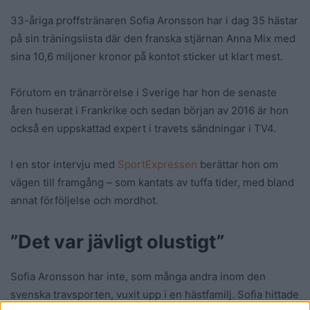
33-åriga proffstränaren Sofia Aronsson har i dag 35 hästar
på sin träningslista där den franska stjärnan Anna Mix med
sina 10,6 miljoner kronor på kontot sticker ut klart mest.
Förutom en tränarrörelse i Sverige har hon de senaste
åren huserat i Frankrike och sedan början av 2016 är hon
också en uppskattad expert i travets sändningar i TV4.
I en stor intervju med
SportExpressen
berättar hon om
vägen till framgång – som kantats av tuffa tider, med bland
annat förföljelse och mordhot.
”Det var jävligt olustigt”
Sofia Aronsson har inte, som många andra inom den
svenska travsporten, vuxit upp i en hästfamilj. Sofia hittade