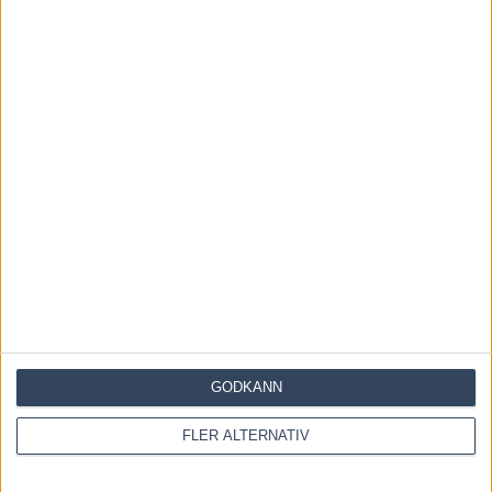
storloppet
under veckan
RELATERADE ARTIKLAR
Åke Svanstedt sjätte svensk i
Hall of Fame i USA
7 augusti, 2026
Återkallad licens för travtränare
7 augusti, 2026
Majblomster vann och kom lös
GODKÄNN
6 augusti, 2026
FLER ALTERNATIV