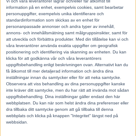
Vi och våra
leverantorer
lagrar och/eller får åtkomst till
information på en enhet, exempelvis cookies, samt bearbetar
personuppgifter, exempelvis unika identifierare och
standardinformation som skickas av en enhet för
personanpassade annonser och andra typer av innehåll,
annons- och innehållsmätning samt målgruppsinsikter, samt för
att utveckla och förbättra produkter.
Med din tillåtelse kan vi och
våra leverantörer använda exakta uppgifter om geografisk
positionering och identifiering via skanning av enheten. Du kan
klicka för att godkänna vår och våra leverantörers
uppgiftsbehandling enligt beskrivningen ovan. Alternativt kan du
få åtkomst till mer detaljerad information och ändra dina
inställningar innan du samtycker eller för att neka samtycke.
Observera att viss behandling av dina personuppgifter kanske
inte kräver ditt samtycke, men du har rätt att invända mot sådan
uppgiftsbehandling. Dina inställningar gäller endast den här
Hem
Travnytt
webbplatsen. Du kan när som helst ändra dina preferenser eller
dra tillbaka ditt samtycke genom att gå tillbaka till denna
Stefan Melanders häst dog på Solvalla
webbplats och klicka på knappen "Integritet" längst ned på
webbsidan.
10 maj, 2017
161