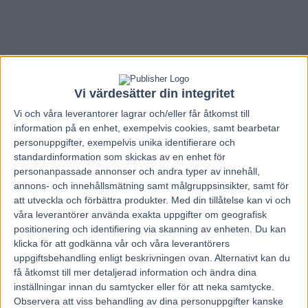
Vi värdesätter din integritet
Vi och våra
leverantorer
lagrar och/eller får åtkomst till
information på en enhet, exempelvis cookies, samt bearbetar
personuppgifter, exempelvis unika identifierare och
standardinformation som skickas av en enhet för
personanpassade annonser och andra typer av innehåll,
annons- och innehållsmätning samt målgruppsinsikter, samt för
att utveckla och förbättra produkter.
Med din tillåtelse kan vi och
våra leverantörer använda exakta uppgifter om geografisk
positionering och identifiering via skanning av enheten. Du kan
Hem
Travnytt
klicka för att godkänna vår och våra leverantörers
uppgiftsbehandling enligt beskrivningen ovan. Alternativt kan du
Strömberg: ”Jag är faktiskt optimistisk”
få åtkomst till mer detaljerad information och ändra dina
inställningar innan du samtycker eller för att neka samtycke.
20 juli, 2017
Observera att viss behandling av dina personuppgifter kanske
92