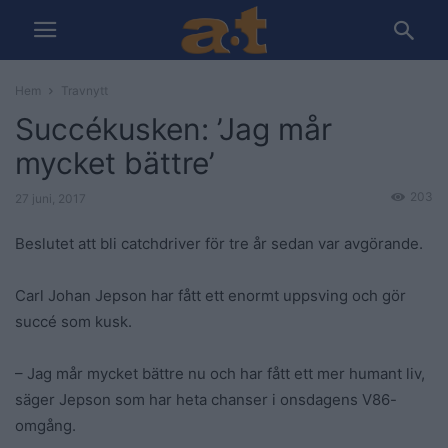
Hem
Travnytt
Succékusken: ’Jag mår
mycket bättre’
203
27 juni, 2017
Beslutet att bli catchdriver för tre år sedan var avgörande.
Carl Johan Jepson har fått ett enormt uppsving och gör
succé som kusk.
– Jag mår mycket bättre nu och har fått ett mer humant liv,
säger Jepson som har heta chanser i onsdagens V86-
omgång.