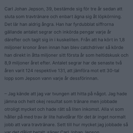
Carl Johan Jepson, 39, bestämde sig för tre år sedan att
sluta som travtränare och enbart ägna sig åt löpkörning.
Det lär han aldrig ångra. Han har fyrdubblat siffrorna
gällande antalet segrar och inkörda pengar varje år
därefter och tagit sig in i kuskeliten. Från att ha kört in 1,8
miljoner kronor åren innan han blev catchdriver så körde
han direkt in åtta miljoner sitt första år som heltidskusk och
8,9 miljoner året efter. Antalet segrar har de senaste två
åren varit 124 respektive 131, att jämföra mot ett 30-tal
lopp som Jepson vann varje år dessförinnan.
– Jag kände att jag var tvungen att hitta på något. Jag hade
jämna och helt okej resultat som tränare men jobbade
otroligt mycket och hade rätt så liten inkomst. Alla vi som
håller på med trav är lite halvdårar för det är inget normalt
jobb att vara travtränare. Sett till hur mycket jag jobbade så
var det dåligt betalt, säger Carl Johan Jepson.