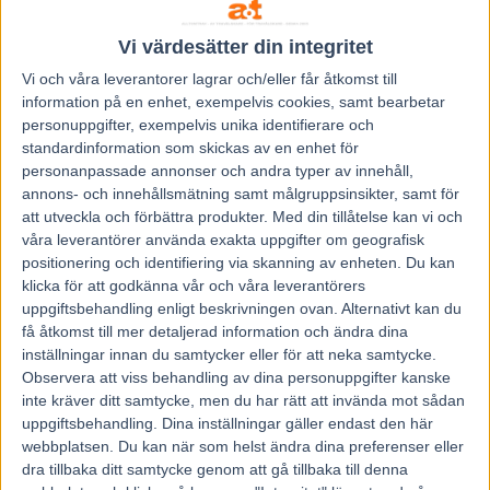
Jepson som bor i Karlstad och har Färjestad som
Vi värdesätter din integritet
hemmabana.
Vi och våra
leverantorer
lagrar och/eller får åtkomst till
information på en enhet, exempelvis cookies, samt bearbetar
”Börjat spela golf”
personuppgifter, exempelvis unika identifierare och
standardinformation som skickas av en enhet för
Har du fått mer tid över till annat på dagarna nu när du
personanpassade annonser och andra typer av innehåll,
annons- och innehållsmätning samt målgruppsinsikter, samt för
inte tränar några hästar längre?
att utveckla och förbättra produkter.
Med din tillåtelse kan vi och
våra leverantörer använda exakta uppgifter om geografisk
– Det blir mycket resor och det tar mer tid än vad man tror
positionering och identifiering via skanning av enheten. Du kan
men jag har inga problem med att resa. Däremot har jag
klicka för att godkänna vår och våra leverantörers
börjat spela golf i år så nu är man fast i det. Det är kul och
uppgiftsbehandling enligt beskrivningen ovan. Alternativt kan du
få åtkomst till mer detaljerad information och ändra dina
som i dag (måndag) har jag varit ledig och spelat golf på
inställningar innan du samtycker eller för att neka samtycke.
dagen innan det är tävlingar i kväll i Arvika. Det passar mig
Observera att viss behandling av dina personuppgifter kanske
bra, dels gillar jag bollsport och sedan går man mycket och
inte kräver ditt samtycke, men du har rätt att invända mot sådan
får bra motion också.
uppgiftsbehandling. Dina inställningar gäller endast den här
webbplatsen. Du kan när som helst ändra dina preferenser eller
dra tillbaka ditt samtycke genom att gå tillbaka till denna
På onsdag avgörs V86 i Åmål och det är en bara som Carl