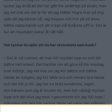
tycker jag ändå att det har gått lite småtrögt på slutet, men
jag vet inte om det är för att jag ställer högre krav på mig
själv att jag känner så. Jag hoppas och tror på ett ännu
bättre nästa halvår och att vi kan slå fjolårets siffror. Det är
kul att resultaten pekar åt rätt håll.
Hur tycker du själv att du har utvecklats som kusk?
– Det är väl rutinen, att man kör mycket lopp nu och blir
bättre helt enkelt. Det handlar om att göra så lite misstag
som möjligt. Jag vet inte om jag kör bättre och bättre
hästar än tidigare, jag kör både bra och mindre bra hästar
och det hör ju till. Jag har en bred kundkrets, ingen
stortränare som jag är knuten till, men kör väldigt mycket
lopp och det trivs jag med. I genomsnitt kör jag 100 lopp i
månaden och den här veckan tävlar jag varje dag måndag
till fredag och både lunch och kvällen på torsdag, säger