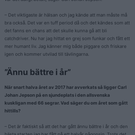
– Det viktigaste är hälsan och jag kände att man måste må
bra också. Det var en tuff period då och det kändes som att
det fanns en chans att det skulle kunna gå att bli
catchdriver. Nu har jag hittat en grej som funkar och fått ett
mer humant liv. Jag känner mig både piggare och friskare
igen och kommer utvilad till tävlingarna.
”Ännu bättre i år”
När snart halva året av 2017 har avverkats så ligger Carl
Johan Jepson på en sjundeplats i den allsvenska
kuskligan med 66 segrar. Vad säger du om året som gått
hittills?
– Det är faktiskt så att det har gått ännu bättre i år och den
bästa starten jag har fått på ett halvår någonsin. Trots det