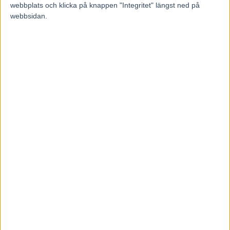
webbplats och klicka på knappen "Integritet" längst ned på
Återkallad licens för travtränare
webbsidan.
7 augusti, 2026
Majblomster vann och kom lös
6 augusti, 2026
INGA KOMMENTARER
KOMMENTERA ARTIKELN