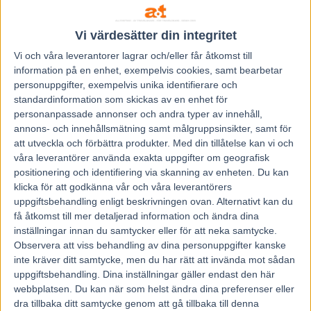
Kanal 75
Vi värdesätter din integritet
Vi och våra
leverantorer
lagrar och/eller får åtkomst till
information på en enhet, exempelvis cookies, samt bearbetar
personuppgifter, exempelvis unika identifierare och
standardinformation som skickas av en enhet för
personanpassade annonser och andra typer av innehåll,
annons- och innehållsmätning samt målgruppsinsikter, samt för
Föregående artikel
Nästa artikel
att utveckla och förbättra produkter.
Med din tillåtelse kan vi och
Inför V86: ”Optimistisk på
V86 ÅBY/SOLVALLA 23 mars
våra leverantörer använda exakta uppgifter om geografisk
förhand”
– Tips + Nästagångare
positionering och identifiering via skanning av enheten. Du kan
klicka för att godkänna vår och våra leverantörers
uppgiftsbehandling enligt beskrivningen ovan. Alternativt kan du
RELATERADE ARTIKLAR
få åtkomst till mer detaljerad information och ändra dina
inställningar innan du samtycker eller för att neka samtycke.
Åke Svanstedt sjätte svensk i
Observera att viss behandling av dina personuppgifter kanske
Hall of Fame i USA
inte kräver ditt samtycke, men du har rätt att invända mot sådan
uppgiftsbehandling. Dina inställningar gäller endast den här
7 augusti, 2026
webbplatsen. Du kan när som helst ändra dina preferenser eller
dra tillbaka ditt samtycke genom att gå tillbaka till denna