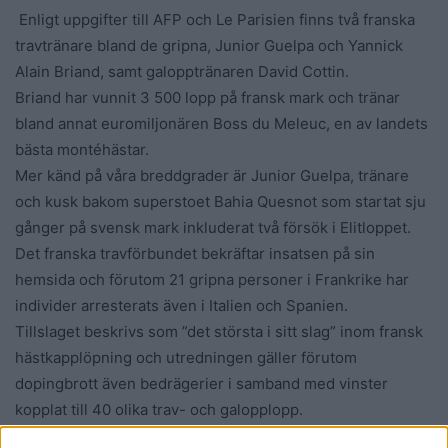
Enligt uppgifter till AFP och Le Parisien finns två franska
travtränare bland de gripna, Junior Guelpa och Yannick
Alain Briand, samt galopptränaren David Cottin.
Briand har vunnit 3 500 lopp på fransk mark och tränar
bland annat euromiljonären Boss du Meleuc, en av landets
bästa montéhästar.
Mer känd på våra breddgrader är Junior Guelpa, tränare
och kusk bakom superstoet Bahia Quesnot som startat sju
gånger på svensk mark inkluderat två försök i Elitloppet.
Det franska travförbundet bekräftar insatsen på sin
hemsida och förutom 21 gripna personer i Frankrike har
individer arresterats även i Italien och Spanien.
Tillslaget beskrivs som ”det största i sitt slag” inom fransk
hästkapplöpning och utredningen gäller förutom
dopingbrott även bedrägerier i samband med vinster
kopplat till 40 olika trav- och galopplopp.