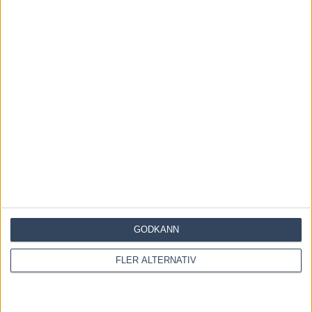
Save my name, email, and website in this browser for the
next time I comment.
GODKÄNN
Denna webbplats använder Akismet för att minska skräppost.
FLER ALTERNATIV
Lär dig om hur din kommentarsdata bearbetas
.