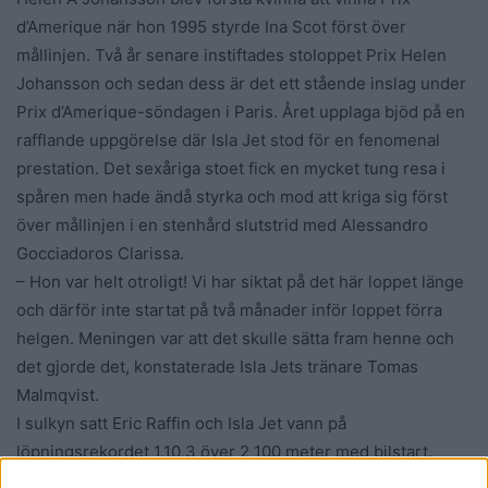
d’Amerique när hon 1995 styrde Ina Scot först över
mållinjen. Två år senare instiftades stoloppet Prix Helen
Johansson och sedan dess är det ett stående inslag under
Prix d’Amerique-söndagen i Paris. Året upplaga bjöd på en
rafflande uppgörelse där Isla Jet stod för en fenomenal
prestation. Det sexåriga stoet fick en mycket tung resa i
spåren men hade ändå styrka och mod att kriga sig först
över mållinjen i en stenhård slutstrid med Alessandro
Gocciadoros Clarissa.
– Hon var helt otroligt! Vi har siktat på det här loppet länge
och därför inte startat på två månader inför loppet förra
helgen. Meningen var att det skulle sätta fram henne och
det gjorde det, konstaterade Isla Jets tränare Tomas
Malmqvist.
I sulkyn satt Eric Raffin och Isla Jet vann på
löpningsrekordet 1.10,3 över 2 100 meter med bilstart.
Loppets förstapris uppgick till 454 000 kronor.