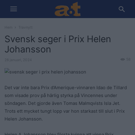
Hem
Travnytt
Svensk seger i Prix Helen
Johansson
58
28 januari, 2024
Det var inte bara Prix d’Amerique-vinnaren Idao de Tillard
som visade prov på härlig styrka på Vincennes under
söndagen. Det gjorde även Tomas Malmqvists Isla Jet.
Trots ett mycket tungt lopp var hon starkast till slut i Prix
Helen Johansson.
Helen A Johansson blev första kvinna att vinna Prix