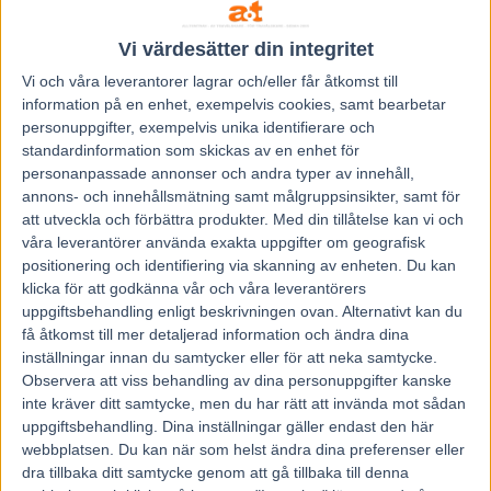
Vi värdesätter din integritet
Vi och våra
leverantorer
lagrar och/eller får åtkomst till
information på en enhet, exempelvis cookies, samt bearbetar
personuppgifter, exempelvis unika identifierare och
standardinformation som skickas av en enhet för
personanpassade annonser och andra typer av innehåll,
Föregående artikel
Nästa artikel
annons- och innehållsmätning samt målgruppsinsikter, samt för
Styrkeuppvisning i Prix
Måndagens travtävlingar
att utveckla och förbättra produkter.
Med din tillåtelse kan vi och
d’Amerique
med V64 flyttas till Örebro
våra leverantörer använda exakta uppgifter om geografisk
positionering och identifiering via skanning av enheten. Du kan
klicka för att godkänna vår och våra leverantörers
RELATERADE ARTIKLAR
uppgiftsbehandling enligt beskrivningen ovan. Alternativt kan du
få åtkomst till mer detaljerad information och ändra dina
Majblomster vann och kom lös
inställningar innan du samtycker eller för att neka samtycke.
Observera att viss behandling av dina personuppgifter kanske
6 augusti, 2026
inte kräver ditt samtycke, men du har rätt att invända mot sådan
uppgiftsbehandling. Dina inställningar gäller endast den här
webbplatsen. Du kan när som helst ändra dina preferenser eller
dra tillbaka ditt samtycke genom att gå tillbaka till denna
Francesco Zet får wild card –