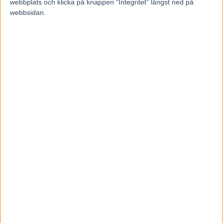
webbplats och klicka på knappen "Integritet" längst ned på
jagar tredje raka
webbsidan.
3 augusti, 2026
Blågul prägel på Hambletonian –
försökssegrar till Lorentzon och
Melander
2 augusti, 2026
INGA KOMMENTARER
KOMMENTERA ARTIKELN