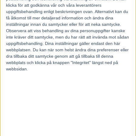
Kommentar:
Som vanligt på Färjestad ingen högre sportslig klass.
klicka för att godkänna vår och våra leverantörers
V64-omgången inleds med ett kallbodslopp där Jan Roar Mjölneröd
uppgiftsbehandling enligt beskrivningen ovan. Alternativt kan du
kommer med två starka kandidater,
Mjölner Zorro
och
Hadland
Stjernen
. Knappast mycket sämre än dessa två är
Ramstad Balder
få åtkomst till mer detaljerad information och ändra dina
som har tre segrar på åtta starter. Både Hadland Stjernen och
inställningar innan du samtycker eller för att neka samtycke.
Ramstad Balder har dock vilat sedan i september. Fem streck totalt.
Observera att viss behandling av dina personuppgifter kanske
inte kräver ditt samtycke, men du har rätt att invända mot sådan
✓
V64-2
uppgiftsbehandling. Dina inställningar gäller endast den här
webbplatsen. Du kan när som helst ändra dina preferenser eller
2 640 meter auto
dra tillbaka ditt samtycke genom att gå tillbaka till denna
webbplats och klicka på knappen "Integritet" längst ned på
1 Missing the Blues
– Jepson C J 1 5 0 0 3 13,1a
webbsidan.
2 Lovisa Trot
– Lindberg K 5 4 3 d 12,4a
3 C.C.Boy
– Kylén G 4 3 0 5 6 13,2a
4 Ängens Kryptonit
– Aarum D 4 2 0 4 0 13,7a
5 Glenlivet
– Ådefors P 6 0 0 5 2 13,0a
6 Jaanus Tooma
– Mahony P 0 2 3 5 7 12,3a
7 Sukpoint C.C.
– Andersson M J 2 2 0 3 4 14,1