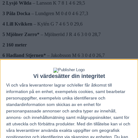
2 Lysjö Wilda
– Larsson K 7 8 1 4 6 29,5
3 Påla Docka
– Lundgren M 0 d 0 4 6 27,3
4 Lill Kvikken
– Kylén G 7 4 6 5 0 29,6
5 Mjölner Zorro*
– Mjölneröd J R 4 6 3 0 0 28,7
2 160 meter
6 Hadland Stjernen*
– Jakobsson M 6 3 0 d 0 26,7
7 Lilloma
– Widell K 1 5 6 2 1 28,9
Vi värdesätter din integritet
8 Frisli Loke
– Klockar A 0 0 0 d 2 29,6
Vi och våra
leverantorer
lagrar och/eller får åtkomst till
9 Hammars Cina
– Strömberg P 3 0 0 6 2 27,2
information på en enhet, exempelvis cookies, samt bearbetar
10 Björkejento
– Lundgren H-O 0 0 2 6 4 28,3
personuppgifter, exempelvis unika identifierare och
standardinformation som skickas av en enhet för
11 Röyns Nora
– Thuresson P A 7 2 5 3 0 28,5
personanpassade annonser och andra typer av innehåll,
annons- och innehållsmätning samt målgruppsinsikter, samt för
12 Ramstad Balder*
– Andersson M J d 2 1 6 0 27,0
att utveckla och förbättra produkter.
Med din tillåtelse kan vi och
Rankning:
5–6–12–2–7–3–11–9–1–8–4–10.
våra leverantörer använda exakta uppgifter om geografisk
positionering och identifiering via skanning av enheten. Du kan