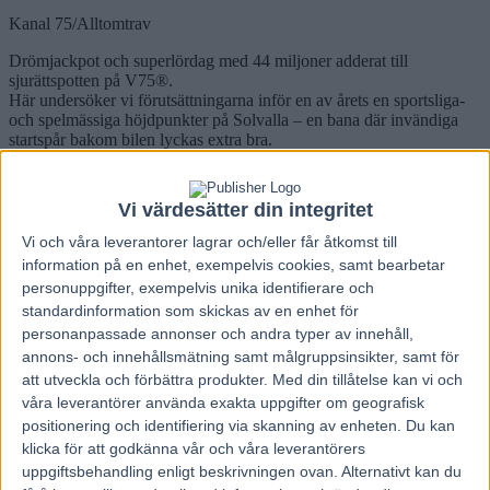
Kanal 75/Alltomtrav
Drömjackpot och superlördag med 44 miljoner adderat till
sjurättspotten på V75®.
Här undersöker vi förutsättningarna inför en av årets en sportsliga-
och spelmässiga höjdpunkter på Solvalla – en bana där invändiga
startspår bakom bilen lyckas extra bra.
STL-finaler innebär att fem av lördagens avdelningar på V75 körs
över 2 140 meter autostart.
Vi värdesätter din integritet
Därför är det värt att titta lite extra på förutsättningarna kring sådana
lopp.
Vi och våra
leverantorer
lagrar och/eller får åtkomst till
Solvalla bytte startbil under 2016 varför undersökningen innefattar
information på en enhet, exempelvis cookies, samt bearbetar
resultat från 2017 och framåt.
personuppgifter, exempelvis unika identifierare och
All spårstatistik är hämtad ur Travfakta.
standardinformation som skickas av en enhet för
2 140 meter autostart (borträknat monté, spårtrappor och
personanpassade annonser och andra typer av innehåll,
kallblodslopp) sedan 2017
annons- och innehållsmätning samt målgruppsinsikter, samt för
Segerprocent (ROI)
att utveckla och förbättra produkter.
Med din tillåtelse kan vi och
Solvalla – hela landet
våra leverantörer använda exakta uppgifter om geografisk
Spår 1: 12 (77) – 9 (65)
positionering och identifiering via skanning av enheten. Du kan
Spår 2: 12 (78) – 11 (70)
klicka för att godkänna vår och våra leverantörers
Spår 3: 12 (63) – 11 (67)
Spår 4: 15 (85) – 13 (76)
uppgiftsbehandling enligt beskrivningen ovan. Alternativt kan du
Spår 5: 12 (80) – 14 (87)