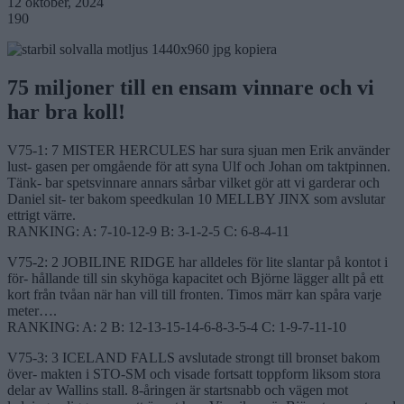
12 oktober, 2024
190
75 miljoner till en ensam vinnare och vi
har bra koll!
V75-1: 7 MISTER HERCULES har sura sjuan men Erik använder
lust- gasen per omgående för att syna Ulf och Johan om taktpinnen.
Tänk- bar spetsvinnare annars sårbar vilket gör att vi garderar och
Daniel sit- ter bakom speedkulan 10 MELLBY JINX som avslutar
ettrigt värre.
RANKING: A: 7-10-12-9 B: 3-1-2-5 C: 6-8-4-11
V75-2: 2 JOBILINE RIDGE har alldeles för lite slantar på kontot i
för- hållande till sin skyhöga kapacitet och Björne lägger allt på ett
kort från tvåan när han vill till fronten. Timos märr kan spåra varje
meter….
RANKING: A: 2 B: 12-13-15-14-6-8-3-5-4 C: 1-9-7-11-10
V75-3: 3 ICELAND FALLS avslutade strongt till bronset bakom
över- makten i STO-SM och visade fortsatt toppform liksom stora
delar av Wallins stall. 8-åringen är startsnabb och vägen mot