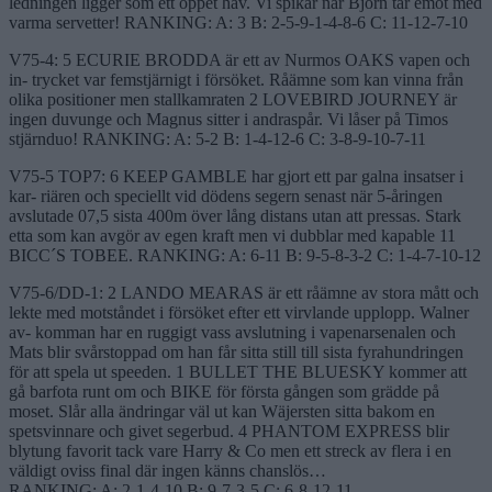
ledningen ligger som ett öppet hav. Vi spikar när Björn tar emot med
varma servetter! RANKING: A: 3 B: 2-5-9-1-4-8-6 C: 11-12-7-10
V75-4: 5 ECURIE BRODDA är ett av Nurmos OAKS vapen och
in- trycket var femstjärnigt i försöket. Råämne som kan vinna från
olika positioner men stallkamraten 2 LOVEBIRD JOURNEY är
ingen duvunge och Magnus sitter i andraspår. Vi låser på Timos
stjärnduo! RANKING: A: 5-2 B: 1-4-12-6 C: 3-8-9-10-7-11
V75-5 TOP7: 6 KEEP GAMBLE har gjort ett par galna insatser i
kar- riären och speciellt vid dödens segern senast när 5-åringen
avslutade 07,5 sista 400m över lång distans utan att pressas. Stark
etta som kan avgör av egen kraft men vi dubblar med kapable 11
BICC´S TOBEE. RANKING: A: 6-11 B: 9-5-8-3-2 C: 1-4-7-10-12
V75-6/DD-1: 2 LANDO MEARAS är ett råämne av stora mått och
lekte med motståndet i försöket efter ett virvlande upplopp. Walner
av- komman har en ruggigt vass avslutning i vapenarsenalen och
Mats blir svårstoppad om han får sitta still till sista fyrahundringen
för att spela ut speeden. 1 BULLET THE BLUESKY kommer att
gå barfota runt om och BIKE för första gången som grädde på
moset. Slår alla ändringar väl ut kan Wäjersten sitta bakom en
spetsvinnare och givet segerbud. 4 PHANTOM EXPRESS blir
blytung favorit tack vare Harry & Co men ett streck av flera i en
väldigt oviss final där ingen känns chanslös…
RANKING: A: 2-1-4-10 B: 9-7-3-5 C: 6-8-12-11