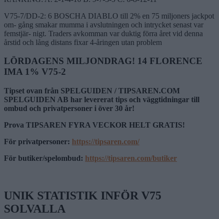
V75-7/DD-2: 6 BOSCHA DIABLO till 2% en 75 miljoners jackpot
om- gång smakar mumma i avslutningen och intrycket senast var
femstjär- nigt. Traders avkomman var duktig förra året vid denna
årstid och lång distans fixar 4-åringen utan problem
LÖRDAGENS MILJONDRAG! 14 FLORENCE
IMA 1% V75-2
Tipset ovan från SPELGUIDEN / TIPSAREN.COM
SPELGUIDEN AB har levererat tips och väggtidningar till
ombud och privatpersoner i över 30 år!
Prova TIPSAREN FYRA VECKOR HELT GRATIS!
För privatpersoner:
https://tipsaren.com/
För butiker/spelombud:
https://tipsaren.com/butiker
UNIK STATISTIK INFÖR V75
SOLVALLA