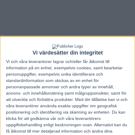
Vi värdesätter din integritet
Vi och våra
leverantorer
lagrar och/eller får åtkomst till
information på en enhet, exempelvis cookies, samt bearbetar
personuppgifter, exempelvis unika identifierare och
standardinformation som skickas av en enhet för
personanpassade annonser och andra typer av innehåll,
annons- och innehållsmätning samt målgruppsinsikter, samt för
att utveckla och förbättra produkter.
Med din tillåtelse kan vi och
Hem
Elitloppet
våra leverantörer använda exakta uppgifter om geografisk
positionering och identifiering via skanning av enheten. Du kan
Tjacko Zaz och Campbell i Elitloppet
klicka för att godkänna vår och våra leverantörers
2017?
uppgiftsbehandling enligt beskrivningen ovan. Alternativt kan du
få åtkomst till mer detaljerad information och ändra dina