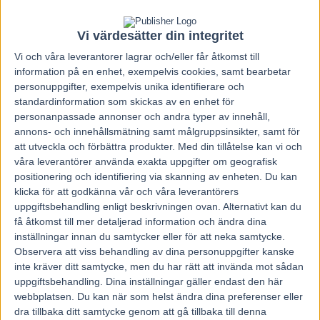
Vi värdesätter din integritet
Vi och våra
leverantorer
lagrar och/eller får åtkomst till
information på en enhet, exempelvis cookies, samt bearbetar
personuppgifter, exempelvis unika identifierare och
standardinformation som skickas av en enhet för
personanpassade annonser och andra typer av innehåll,
annons- och innehållsmätning samt målgruppsinsikter, samt för
att utveckla och förbättra produkter.
Med din tillåtelse kan vi och
våra leverantörer använda exakta uppgifter om geografisk
positionering och identifiering via skanning av enheten. Du kan
klicka för att godkänna vår och våra leverantörers
uppgiftsbehandling enligt beskrivningen ovan. Alternativt kan du
få åtkomst till mer detaljerad information och ändra dina
inställningar innan du samtycker eller för att neka samtycke.
Hem
Travnytt
Observera att viss behandling av dina personuppgifter kanske
inte kräver ditt samtycke, men du har rätt att invända mot sådan
Torbjörn Jansson är obesegrad bakom
uppgiftsbehandling. Dina inställningar gäller endast den här
Who’s Who
webbplatsen. Du kan när som helst ändra dina preferenser eller
dra tillbaka ditt samtycke genom att gå tillbaka till denna