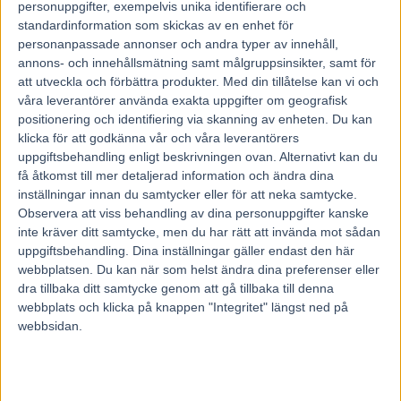
personuppgifter, exempelvis unika identifierare och
5 Polar Rocky
* – Pedersen Morten A. 5 3 0 d 0 15,5a
standardinformation som skickas av en enhet för
personanpassade annonser och andra typer av innehåll,
6 Gator’s Last
* – Midtfjeld P 0 d 6 8 3 15,4a
annons- och innehållsmätning samt målgruppsinsikter, samt för
att utveckla och förbättra produkter.
Med din tillåtelse kan vi och
7 Sao Paulo
* – Malmin K 1 5 0 0 0 13,9a
våra leverantörer använda exakta uppgifter om geografisk
8 Norse Ideal
* – Hop V 0 7 2 0 0 13,8a
positionering och identifiering via skanning av enheten. Du kan
klicka för att godkänna vår och våra leverantörers
9 Brave Girl
* – Tvedt Herman R. 6 0 4 4 6 15,5a
uppgiftsbehandling enligt beskrivningen ovan. Alternativt kan du
10 Scotch Whisky
* – Høitomt E 0 6 1 d 14,3a
få åtkomst till mer detaljerad information och ändra dina
inställningar innan du samtycker eller för att neka samtycke.
Rankning:
10–6–1–3–2–4–7–8–9–5.
Observera att viss behandling av dina personuppgifter kanske
inte kräver ditt samtycke, men du har rätt att invända mot sådan
Kommentar:
Senast gick
Scotch Whisky
i spets och ­presterade ­
inte alls som tänkt. Ett rygglopp är troligtvis ett bättre val. Utan strul
uppgiftsbehandling. Dina inställningar gäller endast den här
på vägen kommer han att leverera en vass avslutning och det kan
webbplatsen. Du kan när som helst ändra dina preferenser eller
räcka hela vägen. Senast löste det sig hyfsat för
Gator’s Last
och vi
dra tillbaka ditt samtycke genom att gå tillbaka till denna
fick då se att formen sitter. Kan vara ännu längre fram nu om det
webbplats och klicka på knappen "Integritet" längst ned på
stämmer maximalt. När det var monté senast blev det galopp för
webbsidan.
Safe Amour
. Formen är finfin och man ska inte stirra sig blind på
raden.
✓
V4-2, 1 609 m auto