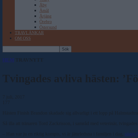
Åby
Åmål
Årjäng
Örebro
Östersund
TRAVLÄNKAR
OM OSS
HEM
TRAVNYTT
Tvingades avliva hästen: ’Fö
7 juli, 2017
177
Hästen Finish Brandon skadade sig allvarligt i ett lopp på Halmstadtr
Så illa att tränaren Tord Zackrisson, i samråd med veterinär, tvingade
– Han var ju en riktig kompis, vi är jätteledsna i familjen i dag,
säger 