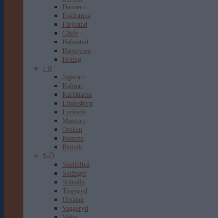
Dannero
Eskilstuna
Färjestad
Gävle
Halmstad
Hagmyren
Hoting
I-R
Jägersro
Kalmar
Karlshamn
Lindesberg
Lycksele
Mantorp
Oviken
Romme
Rättvik
S-Ö
Skellefteå
Solänget
Solvalla
Tingsryd
Umåker
Vaggeryd
Visby