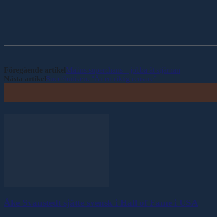
Dela
Föregående artikel
Malins superchans – jobba åt stjärnan
Nästa artikel
Succébutiken: ”Är en riktig rensare”
Åke Svanstedt sjätte svensk i Hall of Fame i USA