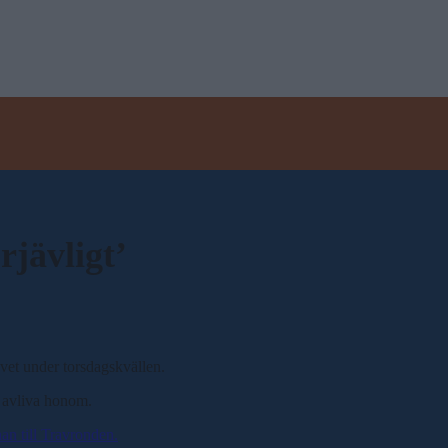
rjävligt’
avet under torsdagskvällen.
s avliva honom.
han till Travronden.