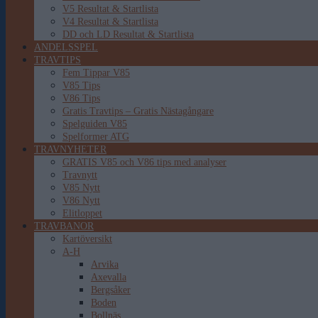
V5 Resultat & Startlista
V4 Resultat & Startlista
DD och LD Resultat & Startlista
ANDELSSPEL
TRAVTIPS
Fem Tippar V85
V85 Tips
V86 Tips
Gratis Travtips – Gratis Nästagångare
Spelguiden V85
Spelformer ATG
TRAVNYHETER
GRATIS V85 och V86 tips med analyser
Travnytt
V85 Nytt
V86 Nytt
Elitloppet
TRAVBANOR
Kartöversikt
A-H
Arvika
Axevalla
Bergsåker
Boden
Bollnäs