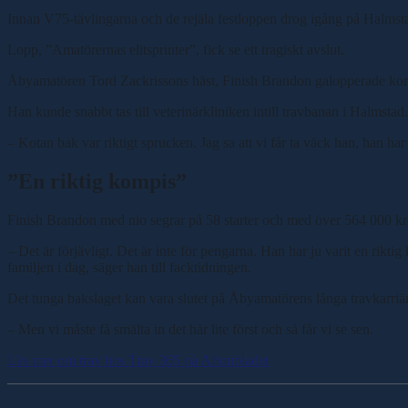
Innan V75-tävlingarna och de rejäla festloppen drog igång på Halmst
Lopp, ”Amatörernas elitsprinter”, fick se ett tragiskt avslut.
Åbyamatören Tord Zackrissons häst, Finish Brandon galopperade kort 
Han kunde snabbt tas till veterinärkliniken intill travbanan i Halmstad.
– Kotan bak var riktigt sprucken. Jag sa att vi får ta väck han, han har 
”En riktig kompis”
Finish Brandon med nio segrar på 58 starter och med över 564 000 kro
– Det är förjävligt. Det är inte för pengarna. Han har ju varit en rikt
familjen i dag, säger han till facktidningen.
Det tunga bakslaget kan vara slutet på Åbyamatörens långa travkarriär
– Men vi måste få smälta in det här lite först och så får vi se sen.
Läs mer om trav hos Trav 365 på Aftonbladet