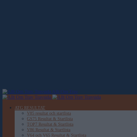
Allt Om Trav
ATG RESULTAT
V85 resultat och startlista
GS75 Resultat & Startlista
TOP7 Resultat & Startlista
V86 Resultat & Startlista
V64 och V65 Resultat & Startlista