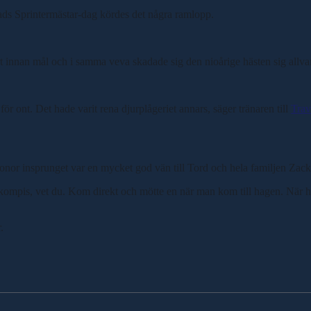
ads Sprintermästar-dag kördes det några ramlopp.
innan mål och i samma veva skadade sig den nioårige hästen sig allvar
för ont. Det hade varit rena djurplågeriet annars, säger tränaren till
Trav
nor insprunget var en mycket god vän till Tord och hela familjen Zack
ig kompis, vet du. Kom direkt och mötte en när man kom till hagen. När ha
.