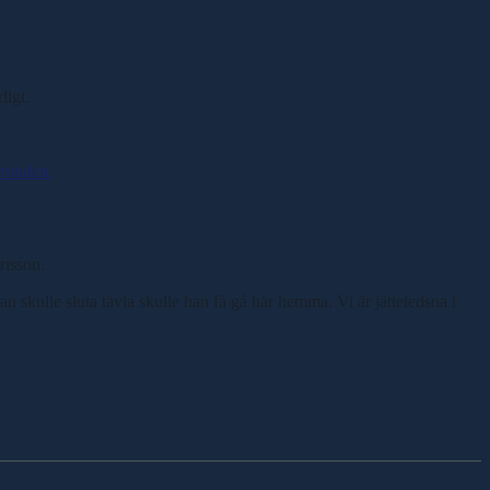
ligt.
ronden.
risson.
n skulle sluta tävla skulle han få gå här hemma. Vi är jätteledsna i