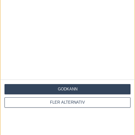
KOMMENTERA ARTIKELN
GODKÄNN
FLER ALTERNATIV
Save my name, email, and website in this browser for the