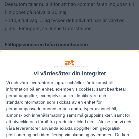
Dessutom talar nu allt för att han kommer få en inbjudan till
Elitloppet på Solvalla 30 maj.
– 1.10,9 full väg… Jag tycker definitivt att han är värd en
plats i Elitloppet, sa Johan Untersteiner.
Elitloppsvinnaren tvåa i comebacken
Fjolårets elitloppsvinnare Cokstile startade också inom
V75® och han gjorde en mycket fin prestation som
målfotoslagen tvåa efter lång skadefrånvaro. Vann loppet
Vi värdesätter din integritet
gjorde Pierre Alain Rynwalt-Boulard-tränade Digne Et
Vi och våra
leverantorer
lagrar och/eller får åtkomst till
Droit och Gabriele Gelormini. Alessandro Gocciadoros
information på en enhet, exempelvis cookies, samt bearbetar
högkapable fyraåring Bengurion Jet vann lekande lätt efter
personuppgifter, exempelvis unika identifierare och
att ha serverats en fin resa och nederländske gästen
standardinformation som skickas av en enhet för
personanpassade annonser och andra typer av innehåll,
Venture Capital imponerade också när han tog hem ett
annons- och innehållsmätning samt målgruppsinsikter, samt för
klass II-försök. Stefan Persson vann långloppet med
att utveckla och förbättra produkter.
Med din tillåtelse kan vi och
Hurricane Silas men i stoeliten fick han och Ultra Bright
våra leverantörer använda exakta uppgifter om geografisk
nöja sig med andraplatsen bakom Kalmarkollegan Thomas
positionering och identifiering via skanning av enheten. Du kan