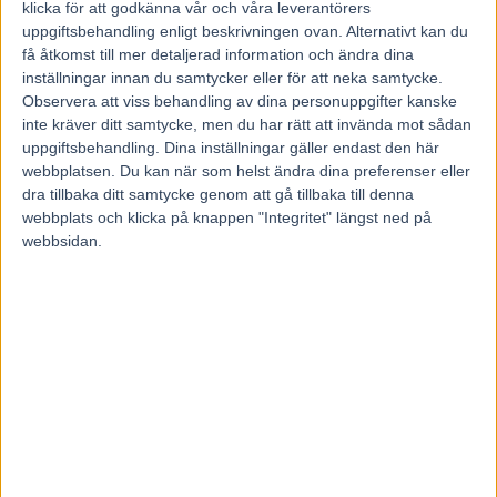
Madsens Call Me Brodda och Stefan Persson.
klicka för att godkänna vår och våra leverantörers
uppgiftsbehandling enligt beskrivningen ovan. Alternativt kan du
Bronsdivisionen avslutade omgången och där körde Johan
få åtkomst till mer detaljerad information och ändra dina
Untersteiner Pere Ubu till seger åt pappa Peter. Sju rätt på
inställningar innan du samtycker eller för att neka samtycke.
V75 delade ut 18 916 kronor, sex rätt 217 kronor och fem
Observera att viss behandling av dina personuppgifter kanske
rätt 24 kronor.
inte kräver ditt samtycke, men du har rätt att invända mot sådan
uppgiftsbehandling. Dina inställningar gäller endast den här
webbplatsen. Du kan när som helst ändra dina preferenser eller
Ola Johansson, Kanal 75
dra tillbaka ditt samtycke genom att gå tillbaka till denna
webbplats och klicka på knappen "Integritet" längst ned på
webbsidan.
Föregående artikel
Nästa artikel
Redén: ”Det viktigaste är att
Fem tippar V75 till Gävle 22
rättvisa skipas om
maj 2021
Propulsion”