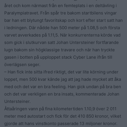
året och kom närmast från en femteplats i en deltävling i
Paralympiatravet. Från spår tre bakom startbilens vingar
bar han ett blytungt favoritskap och kort efter start satt han
i ledningen. Där nådde han 500 meter på 1.08,5 och första
varvet avverkades på 1.11,5. När konkurrenterna körde vad
som gick i slutkurvan satt Johan Untersteiner fortfarande
lugn bakom sin högklassige travare och när han tryckte
gasen i botten på upploppet stack Cyber Lane ifrån till
överlägsen seger.
– Han fick inte sitta ifred riktigt, det var lite körning under
loppet, men 500 kvar kände jag att jag hade mycket att åka
med och det var en bra feeling. Han gick undan på bra ben
och det var verkligen en bra insats, kommenterade Johan
Untersteiner.
Åttaåringen vann på fina kilometertiden 1.10,9 över 2 011
meter med autostart och fick för det 410 850 kronor, vilket
gjorde att hans vinstkonto passerade 13 miljoner kronor.