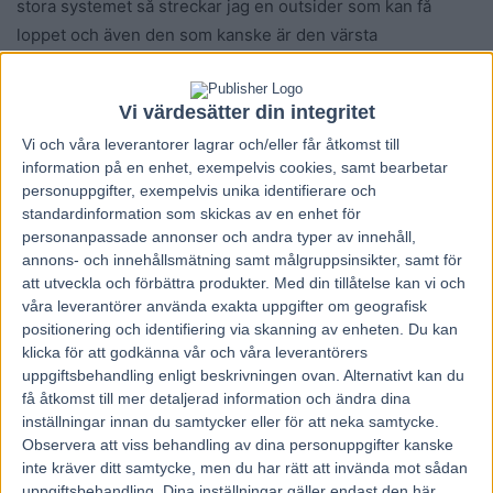
stora systemet så streckar jag en outsider som kan få
loppet och även den som kanske är den värsta
motståndaren på förhand. 3 On Track Piraten är outsidern
och 10 Orecchietti är värsta motbudet. OTP kan överraska
Vi värdesätter din integritet
via stretchen. Jag tror On Track Piraten sitter i spets och
Vi och våra
leverantorer
lagrar och/eller får åtkomst till
känslan är att det verkar väldigt dumt att släppa till Harry
information på en enhet, exempelvis cookies, samt bearbetar
Haythrow som väl är den som är först framme för att ställa
personuppgifter, exempelvis unika identifierare och
frågan. Jag hoppas Takter inväntar Yarrah och Ohlsson för
standardinformation som skickas av en enhet för
att få rygg på det ekipaget. Bara en outsider men inte helt
personanpassade annonser och andra typer av innehåll,
annons- och innehållsmätning samt målgruppsinsikter, samt för
avsågad.
att utveckla och förbättra produkter.
Med din tillåtelse kan vi och
Orecchietti såg vi senast när han gjorde lillcomeback och
våra leverantörer använda exakta uppgifter om geografisk
egentligen behöver lopp i kroppen. Jo tjena mittbena. Han
positionering och identifiering via skanning av enheten. Du kan
gjorde ett topplopp och kontrade ut Nahar till seger. Grym!
klicka för att godkänna vår och våra leverantörers
uppgiftsbehandling enligt beskrivningen ovan. Alternativt kan du
Blir naturligtvis mycket spännande att se vad han kan
få åtkomst till mer detaljerad information och ändra dina
uträtta här.
inställningar innan du samtycker eller för att neka samtycke.
Observera att viss behandling av dina personuppgifter kanske
Dragen då? Jo, tror mig har hittat några intressanta kusar
inte kräver ditt samtycke, men du har rätt att invända mot sådan
uppgiftsbehandling. Dina inställningar gäller endast den här
som kan hjälpa utdelningen på vägen. I V75-3 tror jag en