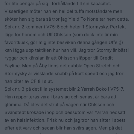
för lite pengar på sig i förhållande till sin kapacitet.
Visserligen möter han en hel del tuffa motståndare men
sköter han sig bara så tror jag Yield To None tar hem detta.
Spik nr. 2 kommer i V75-6 och heter 1 Stormysky. Perfekt
läge för honom och Ulf Ohlsson (som dock inte är min
favoritkusk, gör mig inte besviken denna gången Uffe ;))
kan lägga upp taktiken hur han vill. Jag tror Stormy är bäst i
ryggar och känslan är att Ohlsson släpper till Credit
Fayline. Men på Åby finns det dubbla Open Stretch och
Stormysky är visslande snabb på kort speed och jag tror
han biter av CF till slut.
Spik nr. 3 på det lilla systemet blir 2 Yarrah Boko i V75-7.
Han rapporteras vara i bra slag och senast är bara att
glömma. Då blev det strul på vägen när Ohlsson och
Svanstedt krokade ihop och dessutom var Yarrah nedsatt
av en halsinfektion. Frisk nu och jag tror han sitter i spets
efter ett varv och sedan blir han svårslagen. Men på det