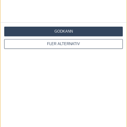
Tycker även att tvillingspel i V75-4 och V75-5 med 6
Vårköpings drag respektive 6 Just Magic som u-hästar mot
några av de mer betrodda i de båda loppen kan vara
intressant.
GODKÄNN
FLER ALTERNATIV
Lycka till!
/
Andreas Johansson