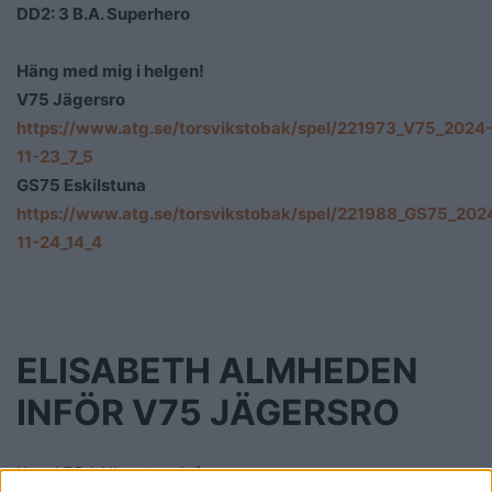
DD2: 3 B.A. Superhero
Häng med mig i helgen!
V75 Jägersro
https://www.atg.se/torsvikstobak/spel/221973_V75_2024
11-23_7_5
GS75 Eskilstuna
https://www.atg.se/torsvikstobak/spel/221988_GS75_202
11-24_14_4
ELISABETH ALMHEDEN
INFÖR V75 JÄGERSRO
Kanal 75 / Alltomtrav.info