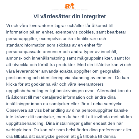
A Fair Day jagar sin femte raka seger när han på nytt är
Vi värdesätter din integritet
favorit i Gulddivisionen på Jägersro.
Vi och våra
leverantorer
lagrar och/eller får åtkomst till
Kalmartravets stolthet har fått ett bra startspår och
information på en enhet, exempelvis cookies, samt bearbetar
tränaren Elisabeth Almheden är mycket nöjd med hur
personuppgifter, exempelvis unika identifierare och
stjärnan kändes i måndagens rejäla träningspass på totalt
standardinformation som skickas av en enhet för
2,7 mil.
personanpassade annonser och andra typer av innehåll,
annons- och innehållsmätning samt målgruppsinsikter, samt för
Det omfattar sandträning i både backe, rakbana och på
att utveckla och förbättra produkter.
Med din tillåtelse kan vi och
skogsslingor.
våra leverantörer använda exakta uppgifter om geografisk
– Det gick väldigt bra och han kändes fräsch och fin. Han
positionering och identifiering via skanning av enheten. Du kan
kändes likvärdig som han gjorde inför senaste starten och
klicka för att godkänna vår och våra leverantörers
uppgiftsbehandling enligt beskrivningen ovan. Alternativt kan du
då gick det ju bra, säger Elisabeth.
få åtkomst till mer detaljerad information och ändra dina
inställningar innan du samtycker eller för att neka samtycke.
Sagan om A Fair Day fortsätter och på lördag skrivs ett nytt
Observera att viss behandling av dina personuppgifter kanske
kapitel om den femårige valacken som snart har passerat
inte kräver ditt samtycke, men du har rätt att invända mot sådan
uppgiftsbehandling. Dina inställningar gäller endast den här
fyra miljoner kronor i insprungna pengar. I fjol sommar fick
webbplatsen. Du kan när som helst ändra dina preferenser eller
han sitt stora genombrott när han blåste till konkurrenterna
dra tillbaka ditt samtycke genom att gå tillbaka till denna