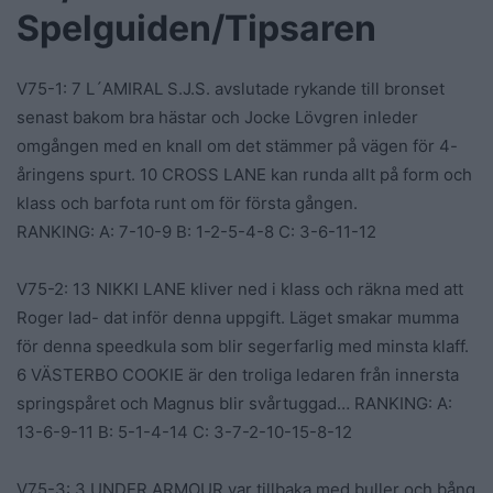
Spelguiden/Tipsaren
V75-1: 7 L´AMIRAL S.J.S. avslutade rykande till bronset
senast bakom bra hästar och Jocke Lövgren inleder
omgången med en knall om det stämmer på vägen för 4-
åringens spurt. 10 CROSS LANE kan runda allt på form och
klass och barfota runt om för första gången.
RANKING: A: 7-10-9 B: 1-2-5-4-8 C: 3-6-11-12
V75-2: 13 NIKKI LANE kliver ned i klass och räkna med att
Roger lad- dat inför denna uppgift. Läget smakar mumma
för denna speedkula som blir segerfarlig med minsta klaff.
6 VÄSTERBO COOKIE är den troliga ledaren från innersta
springspåret och Magnus blir svårtuggad… RANKING: A:
13-6-9-11 B: 5-1-4-14 C: 3-7-2-10-15-8-12
V75-3: 3 UNDER ARMOUR var tillbaka med buller och bång