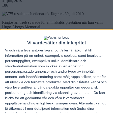
31 juli, 2019
186
Ringostarr Treb svarade för en makalös prestation när han vann
Hugo Åbergs Memorial.
Trots en tuff resa i ett stenhårt tempo stod han emot en våldsamt
spurtande Propulsion som blev tvåa.
– Att han får vinna är fantastiskt. Han är en krigare, en champion, sa
Vi värdesätter din integritet
tränaren Jerry Riordan.
Vi och våra
leverantorer
lagrar och/eller får åtkomst till
Därmed sprack segersviten för Propulsion som jagade sin fjärde raka
information på en enhet, exempelvis cookies, samt bearbetar
triumf i Hugo Åbergs Memorial. Det stora sprinterloppet på Jägersro
personuppgifter, exempelvis unika identifierare och
över engelska milen blev en hejdundrande fartfest. Ringostarr Treb
standardinformation som skickas av en enhet för
öppnade blixtsnabbt från innerspåret och höll ledningen den första
personanpassade annonser och andra typer av innehåll,
biten. Men Erik Adielsson bakom Uza Josselyn ville annat och han
satsade stenhårt mot täten och pressade obarmhärtigt. Det blev en
annons- och innehållsmätning samt målgruppsinsikter, samt för
våldsam inledning där första femhundra metrarna travades efter
att utveckla och förbättra produkter.
Med din tillåtelse kan vi och
1.05,5. Wim Paal bakom Ringostarr Tre blev tvungen att släppa när
våra leverantörer använda exakta uppgifter om geografisk
Uza Josselyn tog över täten. Efter en bit i rygg på ledaren klev Wim
positionering och identifiering via skanning av enheten. Du kan
Paal ut i andraspår med Ringostarr Treb och tog utvändigt om
klicka för att godkänna vår och våra leverantörers
ledaren. Tätduon varvade på 1.09 och favoriten Propulsion satt långt
uppgiftsbehandling enligt beskrivningen ovan. Alternativt kan du
bak i fjärde par utvändigt och fick hästar framför sig när Örjan
Kihlström vred ut honom i spåren för angrepp dryga halvvarvet
få åtkomst till mer detaljerad information och ändra dina
kvar. Men trots en fantastisk avslutning av Propulsion så kunde han