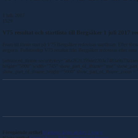
1 juli, 2017
1529
V75 resultat och startlista till Bergsåker 1 juli 2017 r
Fram till första start på V75 Bergsåker redovisas startlistan. Efter fö
avgjorts. Fullständigt V75 resultat från Bergsåker redovisas efter sis
[advanced_iframe securitykey=”a8a2621359de2203a7483a9a73a1aee32
height=”5000″ width=”745″ show_part_of_iframe=”true” show_par
show_part_of_iframe_height=”5000″ show_part_of_iframe_zoom = ”
Dela
Föregående artikel
Stjärnans sköna avslut: 2 segrar
Nästa artikel
Goops show i Paris – tog hem storloppet