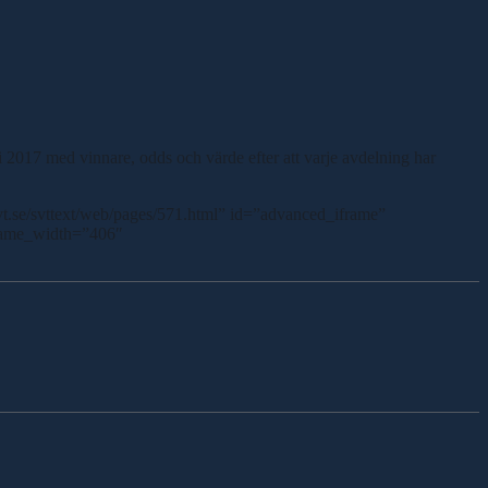
li 2017 med vinnare, odds och värde efter att varje avdelning har
.se/svttext/web/pages/571.html” id=”advanced_iframe”
rame_width=”406″