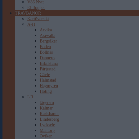
V86 Nytt
Elitloppet
TRAVBANOR
Kartöversikt
A-H
Arvika
Axevalla
Bergsåker
Boden
Bollnäs
Dannero
Eskilstuna
Färjestad
Gävle
Halmstad
Hagmyren
Hoting
I-R
Jägersro
Kalmar
Karlshamn
Lindesberg
Lycksele
Mantorp
Oviken