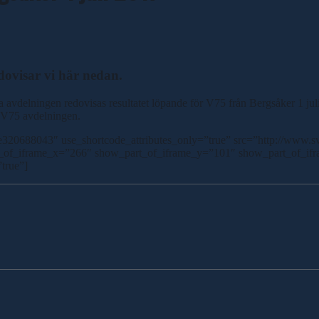
edovisar vi här nedan.
rsta avdelningen redovisas resultatet löpande för V75 från Bergsåker 1 ju
ta V75 avdelningen.
0688043″ use_shortcode_attributes_only=”true” src=”http://www.svt
t_of_iframe_x=”266″ show_part_of_iframe_y=”101″ show_part_of_if
true”]