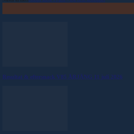
Resultat & eftersnack V85 ÅRJÄNG 11 juli 2026