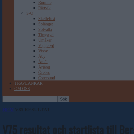
Romme
Rättvik
S-Ö
Skellefteå
Solänget
Solvalla
Tingsryd
Umåker
Vaggeryd
Visby
Åby
Åmål
Årjäng
Örebro
Östersund
TRAVLÄNKAR
OM OSS
HEM
V85 RESULTAT
V75 resultat och startlista till Be