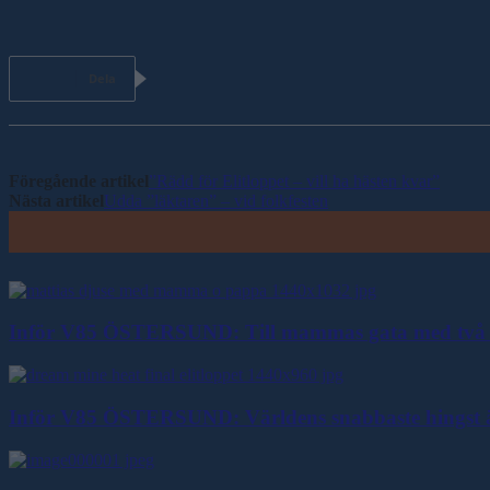
Dela
Föregående artikel
”Rädd för Elitloppet – vill ha hästen kvar”
Nästa artikel
Udda ”läktaren” – vid folkfesten
Inför V85 ÖSTERSUND: Till mammas gata med två 
Inför V85 ÖSTERSUND: Världens snabbaste hingst ä