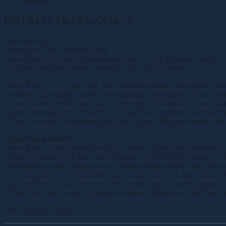
7: 14 Sauveur (10, 1)
INTERVJU FRÅN KANAL 75
Obesegrad felfri.
Obesegrad i Åke Lindbloms regi.
Athos Race är det stora hemmahoppet när V75 på lördagen avgörs i 
– Jag har aldrig känt botten i honom, säger Åke Lindblom.
Athos Race (V75-2) kan vara Åke Lindbloms nästa stora stjärna. Hästen
överlägsen stil stegade undan från ledningen i årsdebuten för två veck
– Han kändes jättefin! Lite tung i steget efter all vinterträning men ha
honom i måndags och allt ser bra ut, säger Åke Lindblom, som har hö
– Han har vunnit lätt varenda gång och jag har aldrig känt botten i hon
”Spåret är perfekt”
Athos Race har tagit samtliga segrar i Örebro så han trivs bevisligen
– Han är ganska kvick från start och spåret är perfekt för honom. Vi få
Motståndet den här gången är av en annan dignitet jämfört med Athos
– Det klart att det är det tuffaste lopp han har varit ute i. Jag har ba
Åke Lindblom är känd för sin positiva inställning och stora optimism. 
– Man kan ju inte tro att han torskar. Hästen är jättefin och det klart at
Ola Johansson, Kanal 75