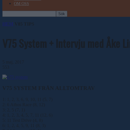
OM OSS
HEM
V85 TIPS
V75 System + Intervju med Åke L
5 maj, 2017
553
V75 SYSTEM FRÅN ALLTOMTRAV
1: 1, 2, 3, 6, 9, 10, 11 (5, 7)
2: 6 Athos Race (8, 12)
3: 2, 5 (7, 1)
4: 1, 2, 3, 4, 5, 7, 11 (12, 6)
5: 11 Test Drive (4, 8)
6: 1, 2, 4, 5, 9, 11 (8, 3)