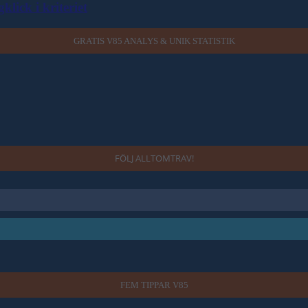
ick i kriteriet
GRATIS V85 ANALYS & UNIK STATISTIK
FÖLJ ALLTOMTRAV!
FEM TIPPAR V85