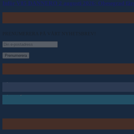
Inför V85 DANNERO 2 augusti 2026: Obesegrad färgkl
PRENUMERERA PÅ VÅRT NYHETSBREV!
4,723
Fans
2,726
Följare