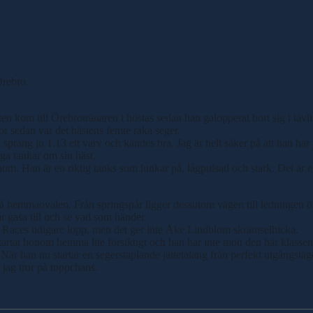
Örebro.
 kom till Örebrotränaren i höstas sedan han galopperat bort sig i tävli
or sedan var det hästens femte raka seger.
n sprang ju 1.13 ett varv och kändes bra. Jag är helt säker på att han har
ga tankar om sin häst.
om. Han är en riktig tanks som lunkar på, lågpulsad och stark. Det är en 
 på hemmaovalen. Från springspår ligger dessutom vägen till ledningen 
r gasa till och se vad som händer.
 Races tidigare lopp, men det ger inte Åke Lindblom skrämselhicka.
ra startat honom hemma lite försiktigt och han har inte mött den här klasse
När han nu startar en segerstaplande jättetalang från perfekt utgångsläge
t jag tror på toppchans.